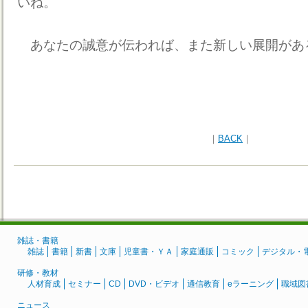
いね。
あなたの誠意が伝われば、また新しい展開があ
｜
BACK
｜
雑誌・書籍
雑誌
書籍
新書
文庫
児童書・ＹＡ
家庭通販
コミック
デジタル・
研修・教材
人材育成
セミナー
CD
DVD・ビデオ
通信教育
eラーニング
職域図
ニュース