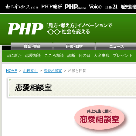
日に新た
恋愛相談
こころ相談
診断
何の日
人名事典
プレゼント
HOME
お役立ち
恋愛相談室
相談と回答
恋愛相談室