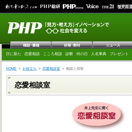
日に新た
恋愛相談
こころ相談
診断
何の日
人名事典
プレゼント
HOME
お役立ち
恋愛相談室
相談と回答
恋愛相談室