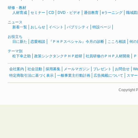
研修・教材
人材育成
セミナー
CD
DVD・ビデオ
通信教育
eラーニング
職域図
ニュース
新着一覧
おしらせ
イベント
パブリシティ
特設ページ
お役立ち
日に新た
恋愛相談
『ＰＨＰスペシャル』今月の診断
こころ相談
何の
テーマ別
松下幸之助
政策シンクタンクＰＨＰ総研
社員研修のＰＨＰ人材開発
Ｐ
会社案内
社会活動
採用募集
メールマガジン
プレゼント
お問合せ
W
特定商取引法に基づく表示
一般事業主行動計画
広告掲載について
スマー
Copyright 