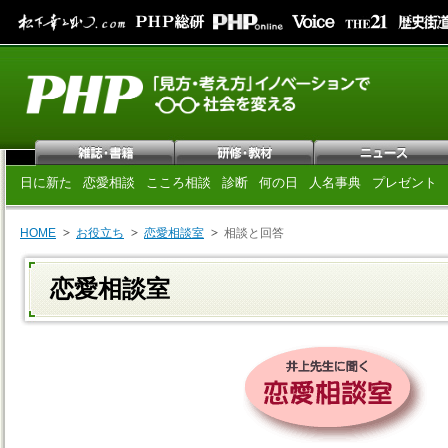
日に新た
恋愛相談
こころ相談
診断
何の日
人名事典
プレゼント
HOME
お役立ち
恋愛相談室
相談と回答
恋愛相談室