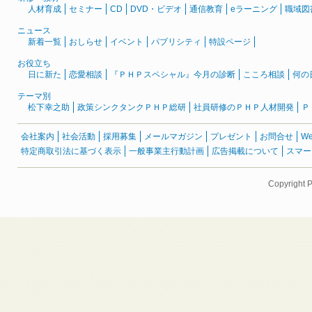
人材育成
セミナー
CD
DVD・ビデオ
通信教育
eラーニング
職域図
ニュース
新着一覧
おしらせ
イベント
パブリシティ
特設ページ
お役立ち
日に新た
恋愛相談
『ＰＨＰスペシャル』今月の診断
こころ相談
何の
テーマ別
松下幸之助
政策シンクタンクＰＨＰ総研
社員研修のＰＨＰ人材開発
Ｐ
会社案内
社会活動
採用募集
メールマガジン
プレゼント
お問合せ
W
特定商取引法に基づく表示
一般事業主行動計画
広告掲載について
スマー
Copyright 