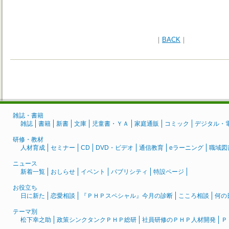
｜
BACK
｜
雑誌・書籍
雑誌
書籍
新書
文庫
児童書・ＹＡ
家庭通販
コミック
デジタル・
研修・教材
人材育成
セミナー
CD
DVD・ビデオ
通信教育
eラーニング
職域図
ニュース
新着一覧
おしらせ
イベント
パブリシティ
特設ページ
お役立ち
日に新た
恋愛相談
『ＰＨＰスペシャル』今月の診断
こころ相談
何の
テーマ別
松下幸之助
政策シンクタンクＰＨＰ総研
社員研修のＰＨＰ人材開発
Ｐ