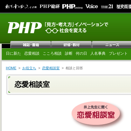
日に新た
恋愛相談
こころ相談
診断
何の日
人名事典
プレゼント
HOME
お役立ち
恋愛相談室
相談と回答
恋愛相談室