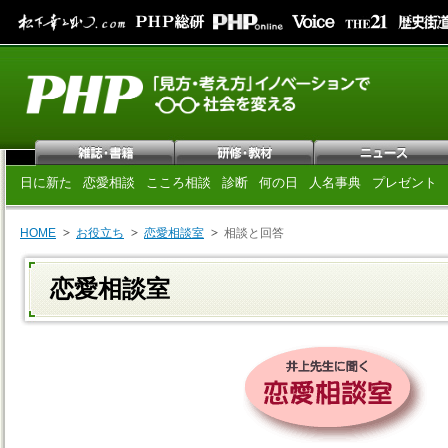
日に新た
恋愛相談
こころ相談
診断
何の日
人名事典
プレゼント
HOME
お役立ち
恋愛相談室
相談と回答
恋愛相談室