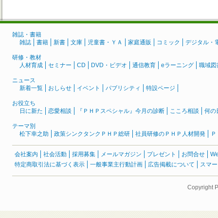
雑誌・書籍
雑誌
書籍
新書
文庫
児童書・ＹＡ
家庭通販
コミック
デジタル・
研修・教材
人材育成
セミナー
CD
DVD・ビデオ
通信教育
eラーニング
職域図
ニュース
新着一覧
おしらせ
イベント
パブリシティ
特設ページ
お役立ち
日に新た
恋愛相談
『ＰＨＰスペシャル』今月の診断
こころ相談
何の
テーマ別
松下幸之助
政策シンクタンクＰＨＰ総研
社員研修のＰＨＰ人材開発
Ｐ
会社案内
社会活動
採用募集
メールマガジン
プレゼント
お問合せ
W
特定商取引法に基づく表示
一般事業主行動計画
広告掲載について
スマー
Copyright 