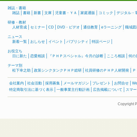
雑誌・書籍
雑誌
書籍
新書
文庫
児童書・ＹＡ
家庭通販
コミック
デジタル・
研修・教材
人材育成
セミナー
CD
DVD・ビデオ
通信教育
eラーニング
職域図
ニュース
新着一覧
おしらせ
イベント
パブリシティ
特設ページ
お役立ち
日に新た
恋愛相談
『ＰＨＰスペシャル』今月の診断
こころ相談
何の
テーマ別
松下幸之助
政策シンクタンクＰＨＰ総研
社員研修のＰＨＰ人材開発
Ｐ
会社案内
社会活動
採用募集
メールマガジン
プレゼント
お問合せ
W
特定商取引法に基づく表示
一般事業主行動計画
広告掲載について
スマー
Copyright 