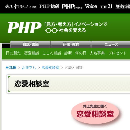
日に新た
恋愛相談
こころ相談
診断
何の日
人名事典
プレゼント
HOME
お役立ち
恋愛相談室
相談と回答
恋愛相談室