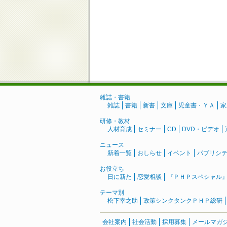
雑誌・書籍
雑誌
書籍
新書
文庫
児童書・ＹＡ
家
研修・教材
人材育成
セミナー
CD
DVD・ビデオ
ニュース
新着一覧
おしらせ
イベント
パブリシ
お役立ち
日に新た
恋愛相談
『ＰＨＰスペシャル
テーマ別
松下幸之助
政策シンクタンクＰＨＰ総研
会社案内
社会活動
採用募集
メールマガ