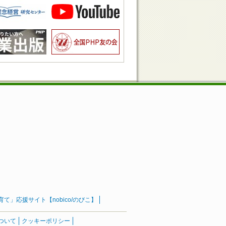
」応援サイト【nobico/のびこ】
ついて
クッキーポリシー