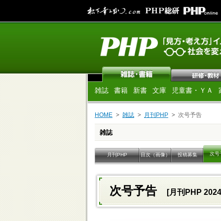
雑誌
書籍
新書
文庫
児童書・ＹＡ
HOME
雑誌
月刊PHP
次号予告
雑誌
次号
月刊PHP
目次（画像）
投稿募集
次号予告
[月刊PHP 202