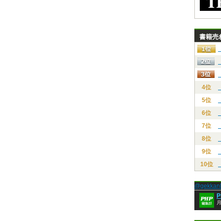
書籍売
4位
5位
6位
7位
8位
9位
10位
@gekk
月