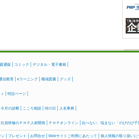
庭通販
コミック
デジタル・電子書籍
通信教育
eラーニング
職域図書
グッズ
ティ
特設ページ
』今月の診断
こころ相談
何の日
人名事典
社員研修のＰＨＰ人材開発
ＰＨＰオンライン
比べない、悩まない「のびのび子育て
ジン
プレゼント
お問合せ
Webサイトご利用にあたって
個人情報の取り扱いに