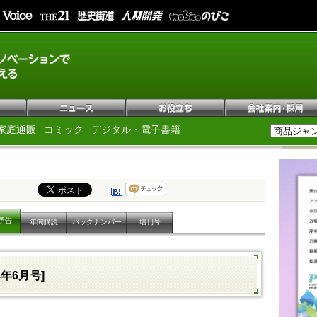
家庭通販
コミック
デジタル・電子書籍
予告
年間購読
バックナンバー
増刊号
4年6月号]