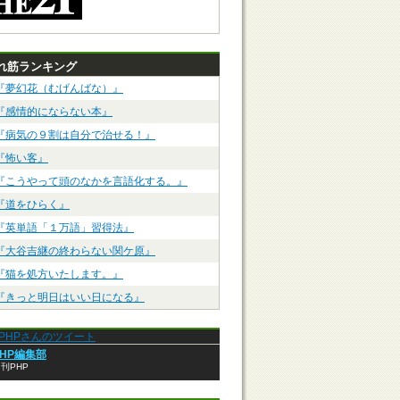
れ筋ランキング
『夢幻花（むげんばな）』
『感情的にならない本』
『病気の９割は自分で治せる！』
『怖い客』
『こうやって頭のなかを言語化する。』
『道をひらく』
『英単語「１万語」習得法』
『大谷吉継の終わらない関ケ原』
『猫を処方いたします。』
『きっと明日はいい日になる』
anPHPさんのツイート
PHP編集部
刊PHP