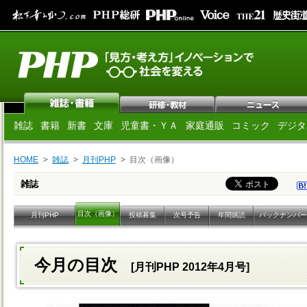
雑誌
書籍
新書
文庫
児童書・ＹＡ
家庭通販
コミック
デジタ
HOME
雑誌
月刊PHP
目次（画像）
雑誌
目次（画像）
月刊PHP
投稿募集
次号予告
年間購読
バックナンバー
今月の目次
[月刊PHP 2012年4月号]