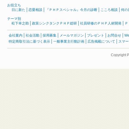
お役立ち
日に新た
恋愛相談
『ＰＨＰスペシャル』今月の診断
こころ相談
何の
テーマ別
松下幸之助
政策シンクタンクＰＨＰ総研
社員研修のＰＨＰ人材開発
Ｐ
会社案内
社会活動
採用募集
メールマガジン
プレゼント
お問合せ
W
特定商取引法に基づく表示
一般事業主行動計画
広告掲載について
スマー
Copyright 