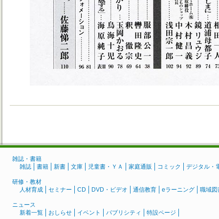
雑誌・書籍
雑誌
書籍
新書
文庫
児童書・ＹＡ
家庭通販
コミック
デジタル・
研修・教材
人材育成
セミナー
CD
DVD・ビデオ
通信教育
eラーニング
職域図
ニュース
新着一覧
おしらせ
イベント
パブリシティ
特設ページ