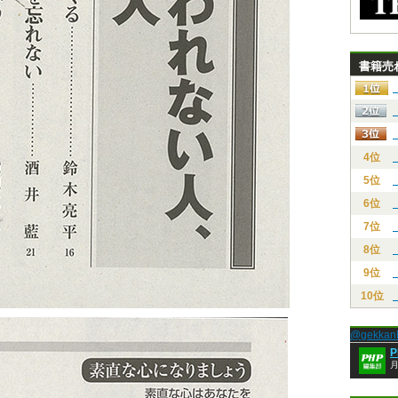
書籍売
4位
5位
6位
7位
8位
9位
10位
@gekk
月