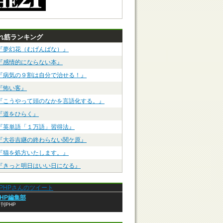
れ筋ランキング
『夢幻花（むげんばな）』
『感情的にならない本』
『病気の９割は自分で治せる！』
『怖い客』
『こうやって頭のなかを言語化する。』
『道をひらく』
『英単語「１万語」習得法』
『大谷吉継の終わらない関ケ原』
『猫を処方いたします。』
『きっと明日はいい日になる』
anPHPさんのツイート
PHP編集部
刊PHP