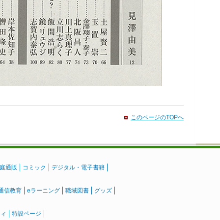
このページのTOPへ
庭通販
コミック
デジタル・電子書籍
通信教育
eラーニング
職域図書
グッズ
ティ
特設ページ