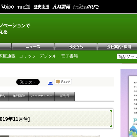
家庭通販
コミック
デジタル・電子書籍
予告
年間購読
バックナンバー
増刊号
2019年11月号]