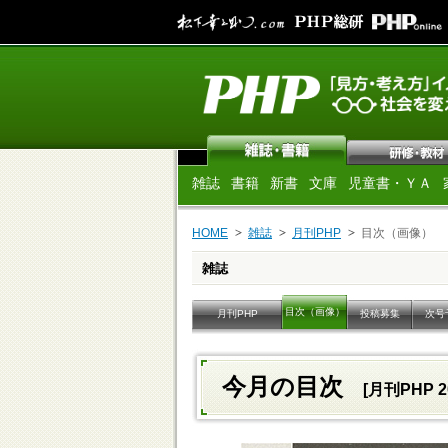
雑誌
書籍
新書
文庫
児童書・ＹＡ
HOME
雑誌
月刊PHP
目次（画像）
雑誌
目次（画像）
月刊PHP
投稿募集
次号
今月の目次
[月刊PHP 