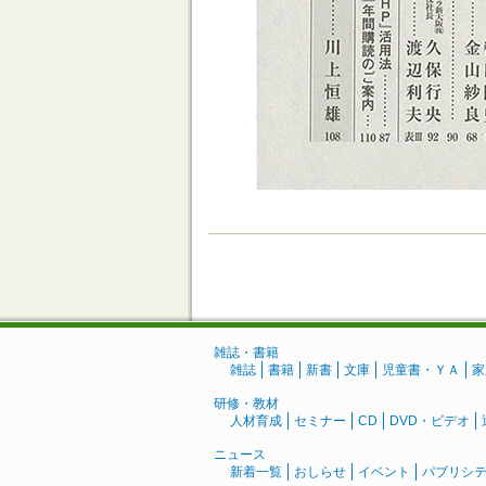
雑誌・書籍
雑誌
書籍
新書
文庫
児童書・ＹＡ
家
研修・教材
人材育成
セミナー
CD
DVD・ビデオ
ニュース
新着一覧
おしらせ
イベント
パブリシ