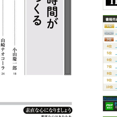
書籍売
4位
5位
6位
7位
8位
9位
10位
@gekk
月