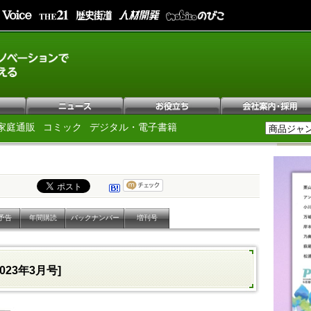
家庭通販
コミック
デジタル・電子書籍
予告
年間購読
バックナンバー
増刊号
2023年3月号]