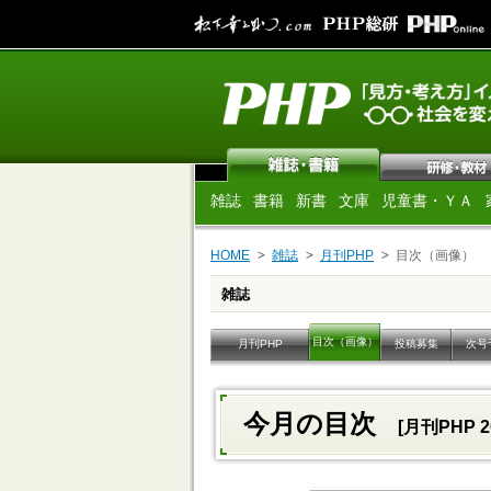
雑誌
書籍
新書
文庫
児童書・ＹＡ
HOME
雑誌
月刊PHP
目次（画像）
雑誌
目次（画像）
月刊PHP
投稿募集
次号
今月の目次
[月刊PHP 