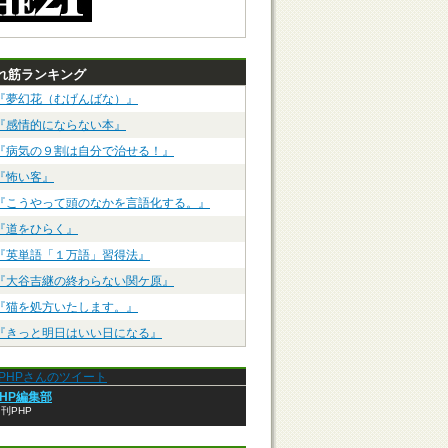
れ筋ランキング
『夢幻花（むげんばな）』
『感情的にならない本』
『病気の９割は自分で治せる！』
『怖い客』
『こうやって頭のなかを言語化する。』
『道をひらく』
『英単語「１万語」習得法』
『大谷吉継の終わらない関ケ原』
『猫を処方いたします。』
『きっと明日はいい日になる』
anPHPさんのツイート
PHP編集部
刊PHP