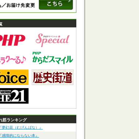
覧
れ筋ランキング
『夢幻花（むげんばな）』
『感情的にならない本』