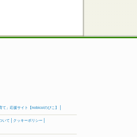
」応援サイト【nobico/のびこ】
ついて
クッキーポリシー