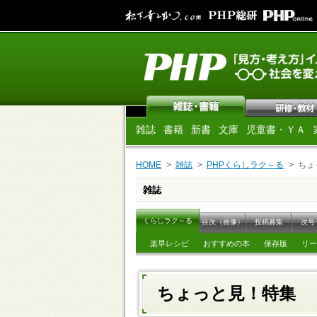
雑誌
書籍
新書
文庫
児童書・ＹＡ
HOME
雑誌
PHPくらしラク～る
ちょ
雑誌
くらしラク～る
目次（画像）
投稿募集
次号
楽早レシピ
おすすめの本
保存版
リー
ちょっと見！特集