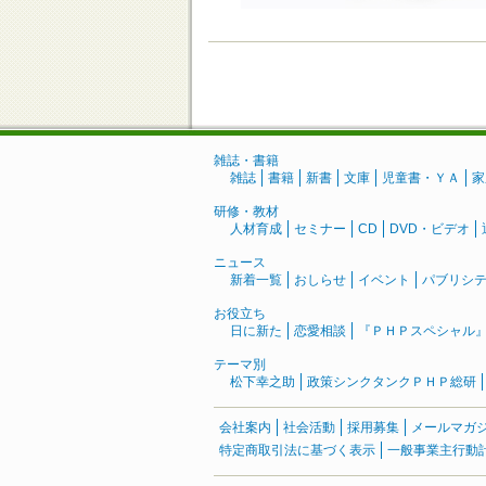
雑誌・書籍
雑誌
書籍
新書
文庫
児童書・ＹＡ
家
研修・教材
人材育成
セミナー
CD
DVD・ビデオ
ニュース
新着一覧
おしらせ
イベント
パブリシ
お役立ち
日に新た
恋愛相談
『ＰＨＰスペシャル
テーマ別
松下幸之助
政策シンクタンクＰＨＰ総研
会社案内
社会活動
採用募集
メールマガ
特定商取引法に基づく表示
一般事業主行動