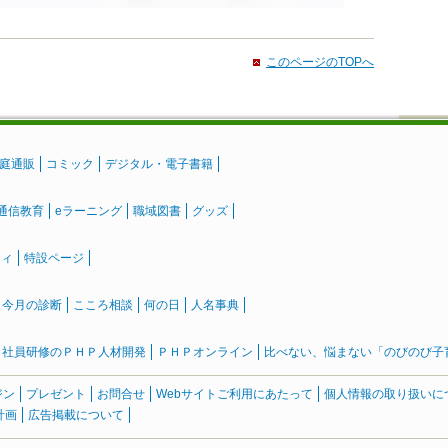
このページのTOPへ
庭通販
コミック
デジタル・電子書籍
通信教育
eラーニング
職域図書
グッズ
ティ
特設ページ
』今月の診断
こころ相談
何の日
人名事典
社員研修のＰＨＰ人材開発
ＰＨＰオンライン
比べない、悩まない「のびのび子育て
ジン
プレゼント
お問合せ
Webサイトご利用にあたって
個人情報の取り扱いに
計画
広告掲載について