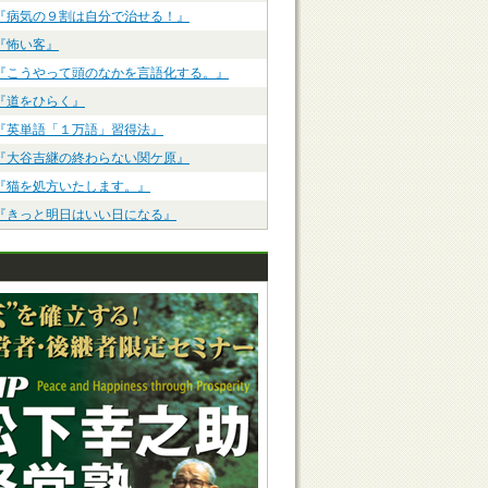
『病気の９割は自分で治せる！』
『怖い客』
『こうやって頭のなかを言語化する。』
『道をひらく』
『英単語「１万語」習得法』
『大谷吉継の終わらない関ケ原』
『猫を処方いたします。』
『きっと明日はいい日になる』