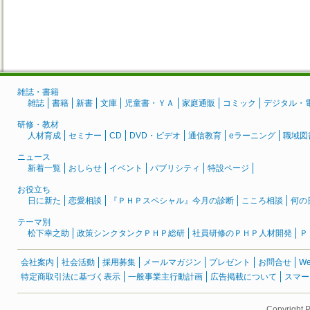
雑誌・書籍
雑誌
書籍
新書
文庫
児童書・ＹＡ
家庭通販
コミック
デジタル・
研修・教材
人材育成
セミナー
CD
DVD・ビデオ
通信教育
eラーニング
職域図
ニュース
新着一覧
おしらせ
イベント
パブリシティ
特設ページ
お役立ち
日に新た
恋愛相談
『ＰＨＰスペシャル』今月の診断
こころ相談
何の
テーマ別
松下幸之助
政策シンクタンクＰＨＰ総研
社員研修のＰＨＰ人材開発
Ｐ
会社案内
社会活動
採用募集
メールマガジン
プレゼント
お問合せ
W
特定商取引法に基づく表示
一般事業主行動計画
広告掲載について
スマー
Copyright 