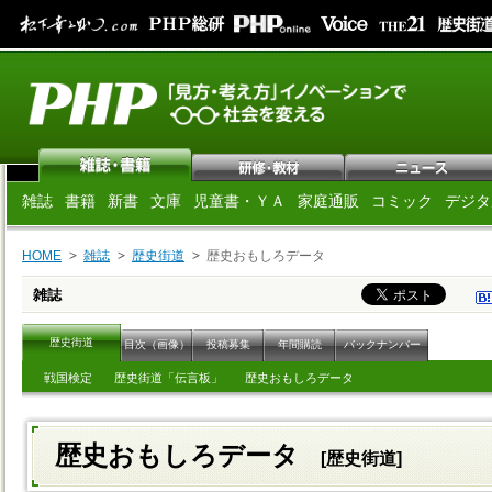
雑誌
書籍
新書
文庫
児童書・ＹＡ
家庭通販
コミック
デジタ
HOME
雑誌
歴史街道
歴史おもしろデータ
雑誌
歴史街道
目次（画像）
投稿募集
年間購読
バックナンバー
戦国検定
歴史街道「伝言板」
歴史おもしろデータ
歴史おもしろデータ
[歴史街道]