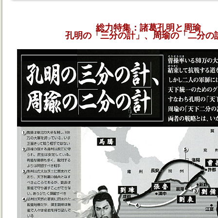
総力特集：諸葛孔明と周瑜
孔明の「三分の計」、周瑜の「二分の