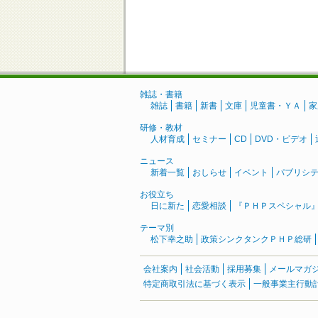
雑誌・書籍
雑誌
書籍
新書
文庫
児童書・ＹＡ
家
研修・教材
人材育成
セミナー
CD
DVD・ビデオ
ニュース
新着一覧
おしらせ
イベント
パブリシ
お役立ち
日に新た
恋愛相談
『ＰＨＰスペシャル
テーマ別
松下幸之助
政策シンクタンクＰＨＰ総研
会社案内
社会活動
採用募集
メールマガ
特定商取引法に基づく表示
一般事業主行動