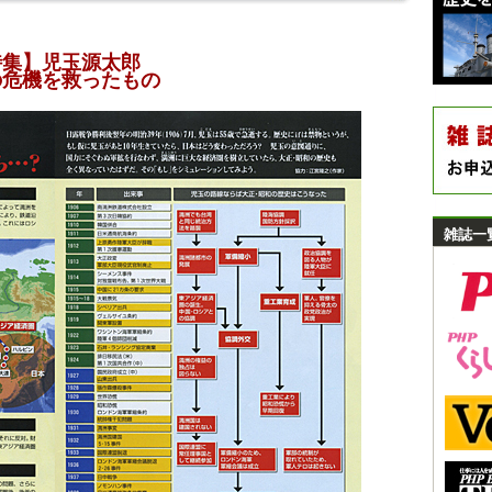
特集】児玉源太郎
の危機を救ったもの
雑誌一