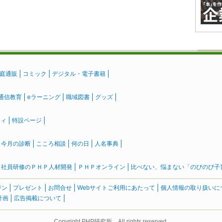
庭通販
コミック
デジタル・電子書籍
通信教育
eラーニング
職域図書
グッズ
ティ
特設ページ
』今月の診断
こころ相談
何の日
人名事典
社員研修のＰＨＰ人材開発
ＰＨＰオンライン
比べない、悩まない「のびのび子育て
ジン
プレゼント
お問合せ
Webサイトご利用にあたって
個人情報の取り扱いに
計画
広告掲載について
Copyright PHP研究所 All rights reserved.