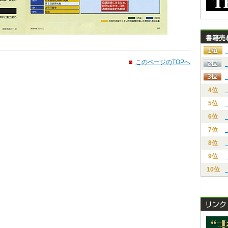
書籍売
このページのTOPへ
4位
5位
6位
7位
8位
9位
10位