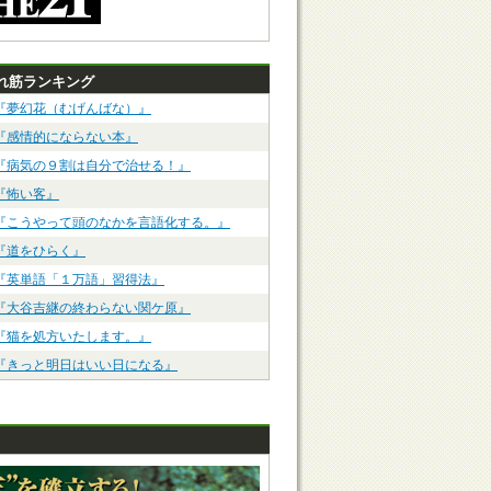
れ筋ランキング
『夢幻花（むげんばな）』
『感情的にならない本』
『病気の９割は自分で治せる！』
『怖い客』
『こうやって頭のなかを言語化する。』
『道をひらく』
『英単語「１万語」習得法』
『大谷吉継の終わらない関ケ原』
『猫を処方いたします。』
『きっと明日はいい日になる』