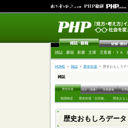
雑誌
書籍
新書
文庫
児童書・ＹＡ
HOME
雑誌
歴史街道
歴史おもしろデ
雑誌
歴史街道
目次（画像）
投稿募集
年間
戦国検定
歴史街道「伝言板」
歴史おも
歴史おもしろデー