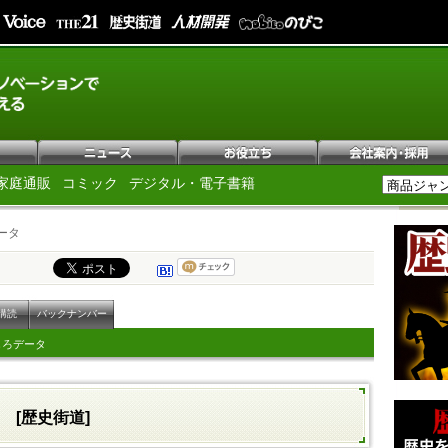
家庭通販
コミック
デジタル・電子書籍
ータ
購読
バックナンバー
しろデータ
タ
[歴史街道]