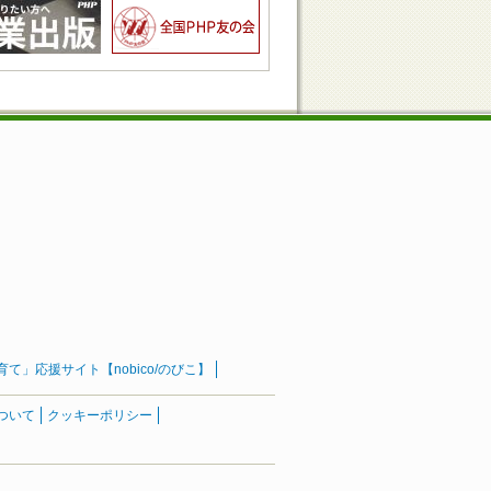
」応援サイト【nobico/のびこ】
ついて
クッキーポリシー