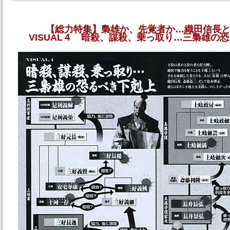
【総力特集】梟雄か、先覚者か…織田信長
VISUAL４ 暗殺、謀殺、乗っ取り…三梟雄の