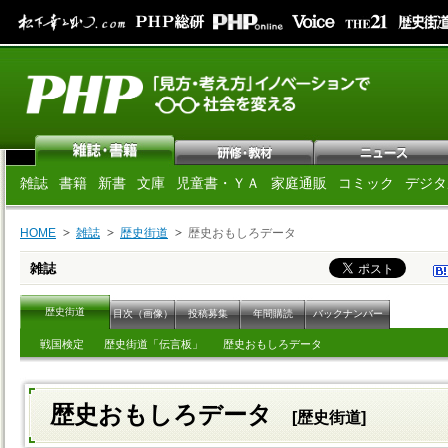
雑誌
書籍
新書
文庫
児童書・ＹＡ
家庭通販
コミック
デジタ
HOME
雑誌
歴史街道
歴史おもしろデータ
雑誌
歴史街道
目次（画像）
投稿募集
年間購読
バックナンバー
戦国検定
歴史街道「伝言板」
歴史おもしろデータ
歴史おもしろデータ
[歴史街道]