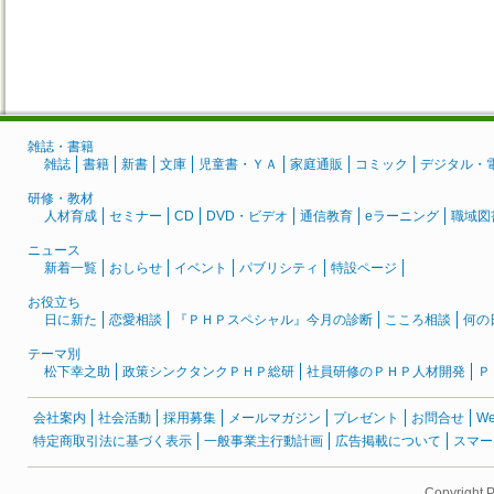
雑誌・書籍
雑誌
書籍
新書
文庫
児童書・ＹＡ
家庭通販
コミック
デジタル・
研修・教材
人材育成
セミナー
CD
DVD・ビデオ
通信教育
eラーニング
職域図
ニュース
新着一覧
おしらせ
イベント
パブリシティ
特設ページ
お役立ち
日に新た
恋愛相談
『ＰＨＰスペシャル』今月の診断
こころ相談
何の
テーマ別
松下幸之助
政策シンクタンクＰＨＰ総研
社員研修のＰＨＰ人材開発
Ｐ
会社案内
社会活動
採用募集
メールマガジン
プレゼント
お問合せ
W
特定商取引法に基づく表示
一般事業主行動計画
広告掲載について
スマー
Copyright 