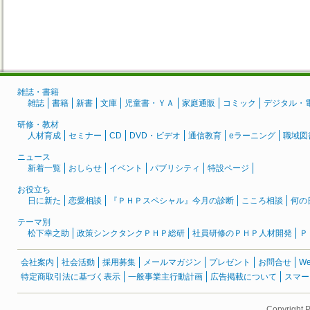
雑誌・書籍
雑誌
書籍
新書
文庫
児童書・ＹＡ
家庭通販
コミック
デジタル・
研修・教材
人材育成
セミナー
CD
DVD・ビデオ
通信教育
eラーニング
職域図
ニュース
新着一覧
おしらせ
イベント
パブリシティ
特設ページ
お役立ち
日に新た
恋愛相談
『ＰＨＰスペシャル』今月の診断
こころ相談
何の
テーマ別
松下幸之助
政策シンクタンクＰＨＰ総研
社員研修のＰＨＰ人材開発
Ｐ
会社案内
社会活動
採用募集
メールマガジン
プレゼント
お問合せ
W
特定商取引法に基づく表示
一般事業主行動計画
広告掲載について
スマー
Copyright 