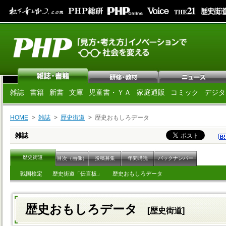
雑誌
書籍
新書
文庫
児童書・ＹＡ
家庭通販
コミック
デジタ
HOME
雑誌
歴史街道
歴史おもしろデータ
雑誌
歴史街道
目次（画像）
投稿募集
年間購読
バックナンバー
戦国検定
歴史街道「伝言板」
歴史おもしろデータ
歴史おもしろデータ
[歴史街道]