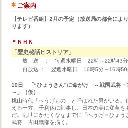
ご案内
【テレビ番組】2月の予定（放送局の都合によ
ります）
＊ＮＨＫ
「歴史秘話ヒストリア」
放 送 ： 毎週水曜日 22時～22時43
再放送 ： 翌週水曜日 16時5分～16時5
10日 「“ひょうきん”に命がけ ～戦国武将
～」（仮）
桃山時代「へうげもの」と呼ばれた男がいる。
える一方、千利休に師事し、日本の美に変革を
だ。乱世にかたくななまでに「へうげ＝ひょう
武将・古田織部を描く。