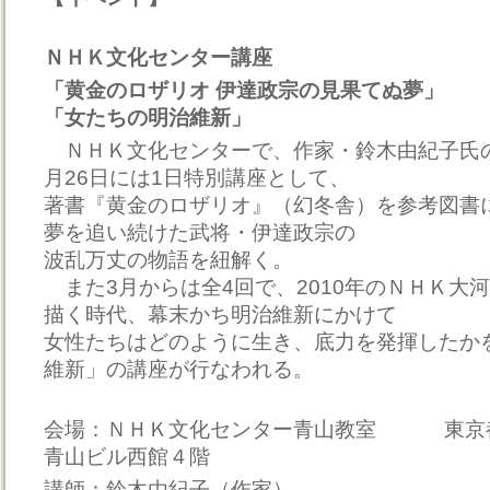
ＮＨＫ文化センター講座
「黄金のロザリオ 伊達政宗の見果てぬ夢」
「女たちの明治維新」
ＮＨＫ文化センターで、作家・鈴木由紀子氏の
月26日には1日特別講座として、
著書『黄金のロザリオ』（幻冬舎）を参考図書
夢を追い続けた武将・伊達政宗の
波乱万丈の物語を紐解く。
また3月からは全4回で、2010年のＮＨＫ大
描く時代、幕末かち明治維新にかけて
女性たちはどのように生き、底力を発揮したか
維新」の講座が行なわれる。
会場：ＮＨＫ文化センター青山教室 東京都港区
青山ビル西館４階
講師：鈴木由紀子（作家）