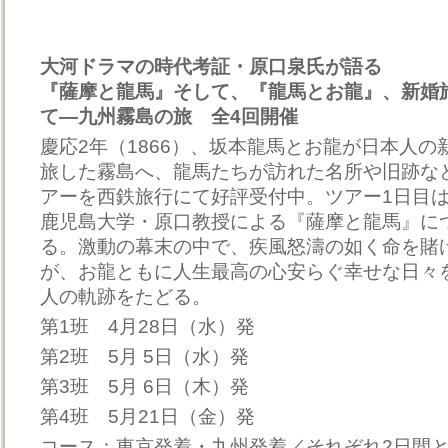
大河ドラマの時代考証・原口泉氏が語る
『薩摩と龍馬』そして、『龍馬とお龍』、新婚
て―九州霧島の旅 全4回開催
慶応2年（1866）、坂本龍馬とお龍が日本人の
旅した霧島へ、龍馬たちが訪れた名所や旧跡な
アーを西鉄旅行にて好評受付中。ツアー1日目
鹿児島大学・原口教授による『薩摩と龍馬』に
る。激動の幕末の中で、疾風怒濤の如く命を賭
が、お龍ともに人生最高の心安らぐ幸せな日々
人の軌跡をたどる。
第1班 4月28日（水）発
第2班 5月 5日（水）発
第3班 5月 6日（木）発
第4班 5月21日（金）発
コース：東京発着・九州発着／それぞれ2日間と