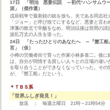
17日 「明治 悪妻伝説 ～初代“ハンサムウ
涯」（傑作選）
戊辰戦争で最新鋭の銃を放ち、夫である同志社
「ジョー」と呼び捨てにするなど、悪妻と言わ
津藩の敗北で辛酸をなめ、明治以後は世間の誹
波乱万丈の人生を送った。
24日 「たったひとりのあなたへ ～『蟹工船
言」（仮）
小樽の労働者街で育った作家小林多喜二。後に
は、自分が同情する貧しい人々との立場の違い
を取り合うことができなくなっていった。その
が、『蟹工船』だという。
＊ＴＢＳ系
「世界ふしぎ発見！」
放送 ： 毎週土曜日 21時～21時54分