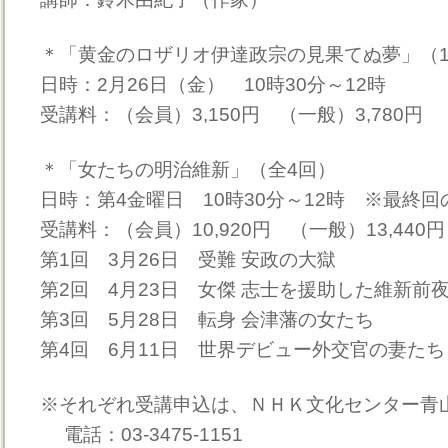
＊「黄金のロザリオ伊達政宗の見果てぬ夢」（
日時：2月26日（金） 10時30分～12時
受講料：（会員）3,150円 （一般）3,780円
＊「女たちの明治維新」（全4回）
日時：第4金曜日 10時30分～12時 ※最終回
受講料：（会員）10,920円 （一般）13,440円
第1回 3月26日 受難 安政の大獄
第2回 4月23日 女傑 志士を援助した維新前
第3回 5月28日 転身 会津藩の女たち
第4回 6月11日 世界デビュー外交官の妻たち
※それぞれ受講申込は、ＮＨＫ文化センター青
電話：03-3475-1151