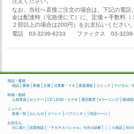
注文ください。
なお、当社へ直接ご注文の場合は、下記の電話
金は配達時（宅急便にて）に、定価＋手数料（１
２部以上の場合は200円）をお支払いください
電話 03-3239-6233 ファックス 03-3239-
雑誌・書籍
雑誌
書籍
新書
文庫
児童書・ＹＡ
家庭通販
コミック
デジタル・
研修・教材
人材育成
セミナー
CD
DVD・ビデオ
通信教育
eラーニング
職域図
ニュース
新着一覧
おしらせ
イベント
パブリシティ
特設ページ
お役立ち
日に新た
恋愛相談
『ＰＨＰスペシャル』今月の診断
こころ相談
何の