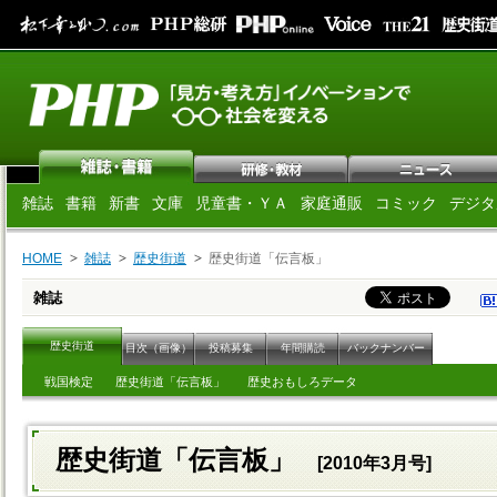
雑誌
書籍
新書
文庫
児童書・ＹＡ
家庭通販
コミック
デジタ
HOME
雑誌
歴史街道
歴史街道「伝言板」
雑誌
歴史街道
目次（画像）
投稿募集
年間購読
バックナンバー
戦国検定
歴史街道「伝言板」
歴史おもしろデータ
歴史街道「伝言板」
[2010年3月号]