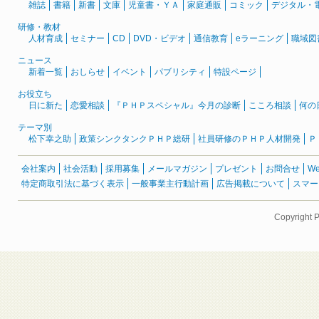
雑誌
書籍
新書
文庫
児童書・ＹＡ
家庭通販
コミック
デジタル・
研修・教材
人材育成
セミナー
CD
DVD・ビデオ
通信教育
eラーニング
職域図
ニュース
新着一覧
おしらせ
イベント
パブリシティ
特設ページ
お役立ち
日に新た
恋愛相談
『ＰＨＰスペシャル』今月の診断
こころ相談
何の
テーマ別
松下幸之助
政策シンクタンクＰＨＰ総研
社員研修のＰＨＰ人材開発
Ｐ
会社案内
社会活動
採用募集
メールマガジン
プレゼント
お問合せ
W
特定商取引法に基づく表示
一般事業主行動計画
広告掲載について
スマー
Copyright 