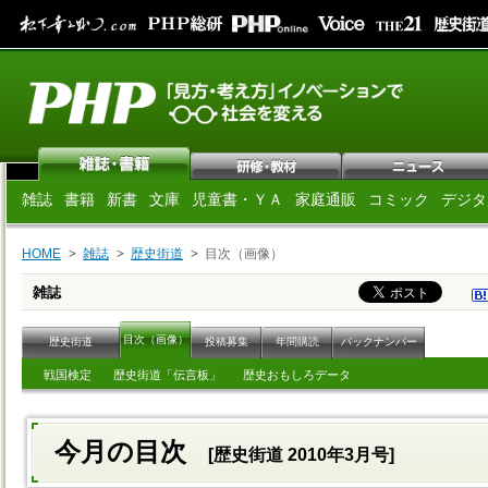
雑誌
書籍
新書
文庫
児童書・ＹＡ
家庭通販
コミック
デジタ
HOME
雑誌
歴史街道
目次（画像）
雑誌
目次（画像）
歴史街道
投稿募集
年間購読
バックナンバー
戦国検定
歴史街道「伝言板」
歴史おもしろデータ
今月の目次
[歴史街道 2010年3月号]