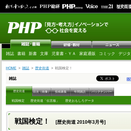
雑誌
書籍
新書
文庫
児童書・ＹＡ
家庭通販
コミック
デジタ
HOME
雑誌
歴史街道
戦国検定！
雑誌
歴史街道
目次（画像）
投稿募集
年間購読
バックナンバー
戦国検定
歴史街道「伝言板」
歴史おもしろデータ
戦国検定！
[歴史街道 2010年3月号]