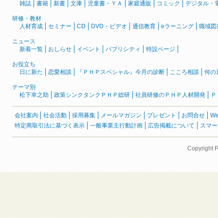
雑誌
書籍
新書
文庫
児童書・ＹＡ
家庭通販
コミック
デジタル・
研修・教材
人材育成
セミナー
CD
DVD・ビデオ
通信教育
eラーニング
職域図
ニュース
新着一覧
おしらせ
イベント
パブリシティ
特設ページ
お役立ち
日に新た
恋愛相談
『ＰＨＰスペシャル』今月の診断
こころ相談
何の
テーマ別
松下幸之助
政策シンクタンクＰＨＰ総研
社員研修のＰＨＰ人材開発
Ｐ
会社案内
社会活動
採用募集
メールマガジン
プレゼント
お問合せ
W
特定商取引法に基づく表示
一般事業主行動計画
広告掲載について
スマー
Copyright 