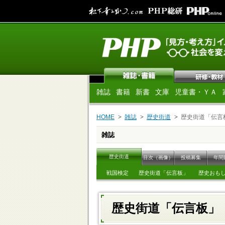
雑誌
書籍
新書
文庫
児童書・ＹＡ
HOME
雑誌
歴史街道
歴史街道「伝言
雑誌
歴史街道
目次（画像）
投稿募集
年間
戦国検定
歴史街道「伝言板」
歴史おも
歴史街道「伝言板」