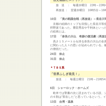
放 送 ： 毎週水曜日 22時～22時4
再放送 ： 翌週水曜日 16時5分
10日 「美の戦国合戦（再放送）～長谷川
京都の絵師のトップを目指した長谷川等伯
狩野派であった。豊臣秀吉や千利休といっ
の絵画とは。
17日 「奈良の大仏 奇跡の復活劇（再放
高さ１５メートルを誇る奈良の大仏の全身
に関わった人々の思いが込められている。
の僧侶だった。
24日 休止
31日 休止
＊ＴＢＳ系
「世界ふしぎ発見！」
放送 ： 毎週土曜日 21時～21時54
6日 シャーロック・ホームズ
欧米では聖書の次に読まれている小説、シ
の６割は“実在した”と思っているという。
13日 台湾・温泉