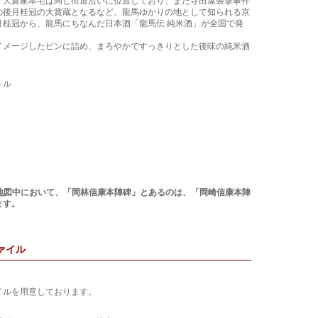
大倉家本宅は同じ街道沿いに位置しており、また寺田屋襲撃事件
の後月桂冠の大賞蔵となるなど、龍馬ゆかりの地として知られる京
月桂冠から、龍馬にちなんだ日本酒「龍馬伝 純米酒」が全国で発
メージしたビンに詰め、まろやかですっきりとした後味の純米酒
トル
ジの地図中において、「岡林信康本陣碑」とあるのは、「岡崎信康本陣
ます。
ァイル
イルを用意しております。