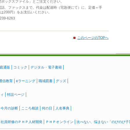
間ボックスファイル」とご注文ください。
電話、ファックスまで。代金は配達時（宅急便にて）に、定価＋手
は200円）をお支払いください。
39-6263
このページのTOPへ
庭通販
コミック
デジタル・電子書籍
通信教育
eラーニング
職域図書
グッズ
ティ
特設ページ
』今月の診断
こころ相談
何の日
人名事典
社員研修のＰＨＰ人材開発
ＰＨＰオンライン
比べない、悩まない「のびのび子育て