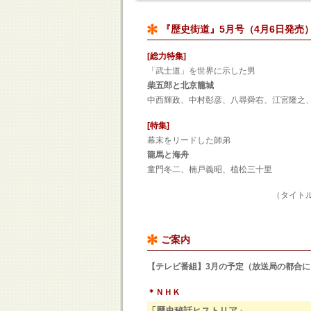
『歴史街道』5月号（4月6日発売
[総力特集]
「武士道」を世界に示した男
柴五郎と北京籠城
中西輝政、中村彰彦、八尋舜右、江宮隆之
[特集]
幕末をリードした師弟
龍馬と海舟
童門冬二、楠戸義昭、
（タイトル・筆者は一部変
ご案内
【テレビ番組】3月の予定（放送局の都合
＊ＮＨＫ
「歴史秘話ヒストリア」