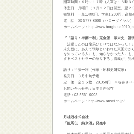
開室時間：９時～１７時（入室は１６時３
体室日：月曜日（３月２２日は開室、翌２
観覧料：一般1,400円、学生1,200円、高
電 話：03-5777-8600（ハローダイヤル）
ホームページ：http://www.borghese2010.jp
『「語り：半藤一利」完全版 幕末史 講
活躍したのは龍馬ひとりではなかった！い
末史観に、あえて朝敵といわれた東国方か
を知っている人にも、知らなかった人にも
するベストセラーの語り下ろし講義が、完
語り：半藤一利（作家・昭和史研究家）
発売日：３月中旬予定
定 価：全１５枚 28,350円 ※各巻８
お問い合わせ先：日本音声保存
電話：03-5561-9008
ホームページ：http://www.onsei.co.jp/
月桂冠株式会社
「龍馬伝 純米酒」発売中