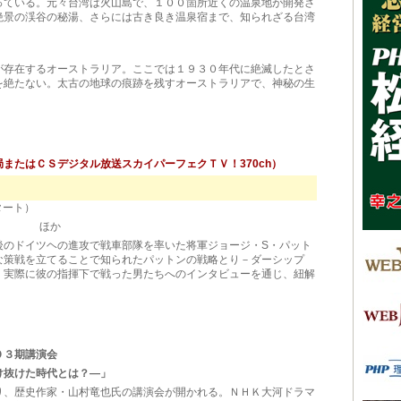
ている。元々台湾は火山島で、１００箇所近くの温泉地が開発さ
絶景の渓谷の秘湯、さらには古き良き温泉宿まで、知られざる台湾
存在するオーストラリア。ここでは１９３０年代に絶滅したとさ
を絶たない。太古の地球の痕跡を残すオーストラリアで、神秘の生
またはＣＳデジタル放送スカイパーフェクＴＶ！370ch）
タート）
4時 ほか
のドイツヘの進攻で戦車部隊を率いた将軍ジョージ・S・パット
な策戦を立てることで知られたパットンの戦略とり－ダーシップ
、実際に彼の指揮下で戦った男たちへのインタビューを通じ、紐解
０３期講演会
け抜けた時代とは？―」
、歴史作家・山村竜也氏の講演会が開かれる。ＮＨＫ大河ドラマ