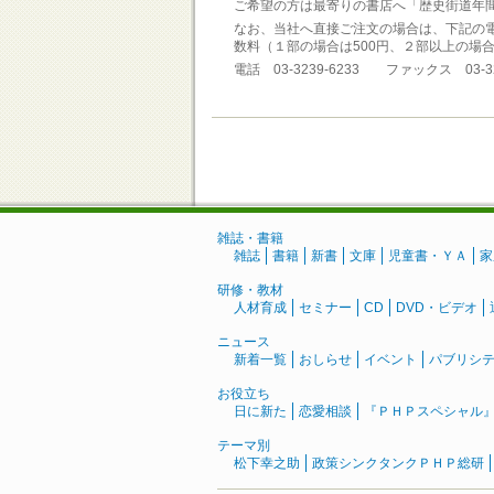
ご希望の方は最寄りの書店へ「歴史街道年
なお、当社へ直接ご注文の場合は、下記の
数料（１部の場合は500円、２部以上の場合
電話 03-3239-6233 ファックス 03-32
雑誌・書籍
雑誌
書籍
新書
文庫
児童書・ＹＡ
家
研修・教材
人材育成
セミナー
CD
DVD・ビデオ
ニュース
新着一覧
おしらせ
イベント
パブリシ
お役立ち
日に新た
恋愛相談
『ＰＨＰスペシャル
テーマ別
松下幸之助
政策シンクタンクＰＨＰ総研