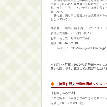
坂本龍馬が逗留した寺田屋と月桂冠本社・
で龍馬が匿われた薩摩藩伏見屋敷跡が、そ
都・伏見。今回、そんな伏見に本社を置く
売された。
酒の量り売り用の容器だった源蔵徳利をイ
となっている。
商品名：「龍馬伝 純米酒」・720ミリリッ
参考小売価格：2,100円（税込）
お問い合せ先：月桂冠株式会社
電話：075-623-2040
ホームページ：http://www.gekkeikan.co.jp/
※お詫びと訂正：2010年3月号65ペー
碑」の誤りです。訂正してお詫び申し上げ
［特製］歴史街道年間ボックスフ
【お申し込み方法】
『歴史街道』１年分が保存できる特製ファ
定価1,000円（本体952円）