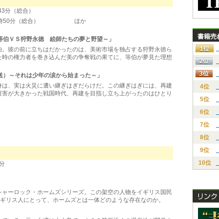
3分（総合）
～16時50分（総合） ほか
書籍売
等伯ＶＳ狩野永徳 絵師たちの夢と野望～」
。彼の前に立ちはだかったのは、美術市場を独占する狩野永徳ら
た時の権力者を巻き込んだ美の争奪戦の果てに、等伯が夢見た理想
送）～それは少年の涙から始まった～」
は、実は火災に遭い継ぎはぎだらけだ。この継ぎはぎには、再建
4位
被害が大きかった戦国時代、再建を目指し立ち上がったのはひとり
5位
6位
7位
8位
9位
10位
分
ャーロック・ホームズシリーズ。この架空の人物をイギリス国民
イギリス人にとって、ホームズとは一体どのような存在なのか。