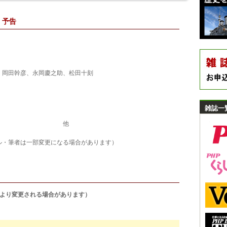
）予告
、岡田幹彦、永岡慶之助、松田十刻
雑誌一
植松三十里 他
更になる場合があります）
により変更される場合があります）