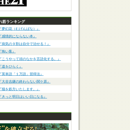
れ筋ランキング
『夢幻花（むげんばな）』
『感情的にならない本』
『病気の９割は自分で治せる！』
『怖い客』
『こうやって頭のなかを言語化する。』
『道をひらく』
『英単語「１万語」習得法』
『大谷吉継の終わらない関ケ原』
『猫を処方いたします。』
『きっと明日はいい日になる』