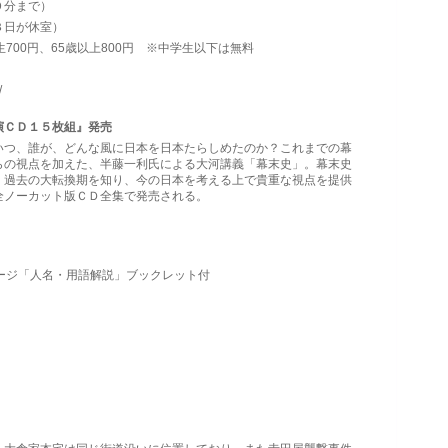
０分まで）
３日が休室）
校生700円、65歳以上800円 ※中学生以下は無料
/
演ＣＤ１５枚組』発売
つ、誰が、どんな風に日本を日本たらしめたのか？これまでの幕
らの視点を加えた、半藤一利氏による大河講義「幕末史」。幕末史
、過去の大転換期を知り、今の日本を考える上で貴重な視点を提供
全ノーカット版ＣＤ全集で発売される。
ページ「人名・用語解説」ブックレット付