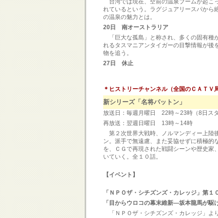
台湾では現在、空前の温泉ブームが起こっ
れているという。ラグジュアリースパから
の温泉の魅力とは。
20日 南オーストラリア
「巨大な孤島」と称され、多くの固有種が
れるタスマニアンタイガーの目撃情報が後
物を追う。
27日 休止
＊ヒストリーチャンネル（全国のＣＡＴＶ局
新シリーズ「名将パットン」
放送日：毎週月曜日 22時～23時（8日ス
再放送：翌週日曜日 13時～1
第２次世界大戦時、ノルマンディー上陸後
ン。派手で無遠慮、また妥協せずに積極的
を、ＣＧで再現された戦闘シーンや歴史家
いていく。全１０話。
【イベント】
「ＮＰＯザ・シチズンズ・カレッジ」第１
「目からウロコの幕末維新―坂本龍馬が駆
「ＮＰＯザ・シチズンズ・カレッジ」より