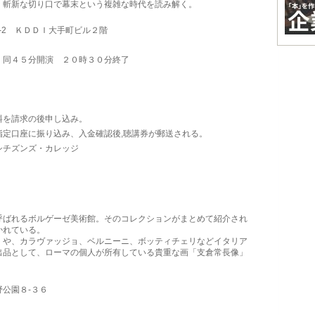
、斬新な切り口で幕末という複雑な時代を読み解く。
-2 ＫＤＤＩ大手町ビル２階
、同４５分開演 ２０時３０分終了
）
）
料を請求の後申し込み。
り込み、入金確認後,聴講券が郵送される。
シチズンズ・カレッジ
ばれるボルゲーゼ美術館。そのコレクションがまとめて紹介され
かれている。
や、カラヴァッジョ、ベルニーニ、ボッティチェリなどイタリア
出品として、ローマの個人が所有している貴重な画「支倉常長像」
公園８‐３６