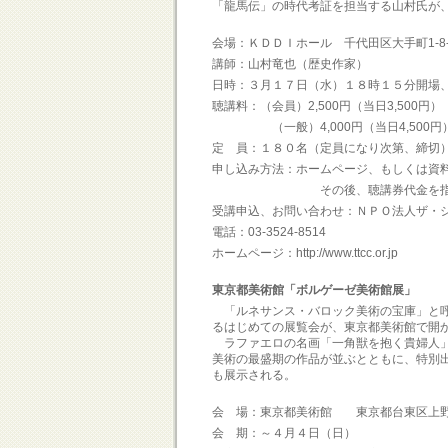
「龍馬伝」の時代考証を担当する山村氏が
会場：ＫＤＤＩホール 千代田区大手町1-8
講師：山村竜也（歴史作家）
日時：３月１７日（水）１８時１５分開場
聴講料：（会員）2,500円（当日3,500円）
（一般）4,000円（当日4,500円
定 員：１８０名（定員になり次第、締切
申し込み方法：ホームページ、もしくは資
その後、聴講券代金を指定口座に振
受講申込、お問い合わせ：ＮＰＯ法人ザ・
電話：03-3524-8514
ホームページ：http://www.ttcc.or.jp
東京都美術館「ボルゲーゼ美術館展」
「ルネサンス・バロック美術の宝庫」と呼
るはじめての展覧会が、東京都美術館で開
ラファエロの名画「一角獣を抱く貴婦人」
美術の最盛期の作品が並ぶとともに、特別
も展示される。
会 場：東京都美術館 東京都台東区上野
会 期：～４月４日（日）