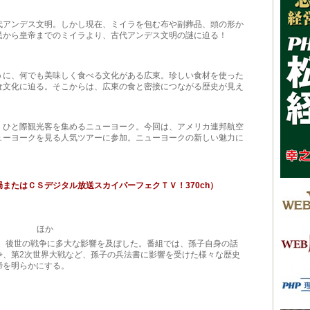
アンデス文明。しかし現在、ミイラを包む布や副葬品、頭の形か
民から皇帝までのミイラより、古代アンデス文明の謎に迫る！
に、何でも美味しく食べる文化がある広東。珍しい食材を使った
食文化に迫る。そこからは、広東の食と密接につながる歴史が見え
ひと際観光客を集めるニューヨーク。今回は、アメリカ連邦航空
ューヨークを見る人気ツアーに参加。ニューヨークの新しい魅力に
またはＣＳデジタル放送スカイパーフェクＴＶ！370ch）
15時 ほか
は、後世の戦争に多大な影響を及ぼした。番組では、孫子自身の話
争、第2次世界大戦など、孫子の兵法書に影響を受けた様々な歴史
諦を明らかにする。