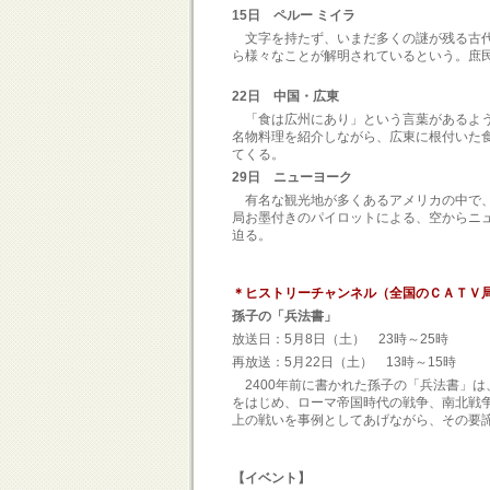
15日 ペルー ミイラ
文字を持たず、いまだ多くの謎が残る古代
ら様々なことが解明されているという。庶
22日 中国・広東
「食は広州にあり」という言葉があるよう
名物料理を紹介しながら、広東に根付いた
てくる。
29日 ニューヨーク
有名な観光地が多くあるアメリカの中で、
局お墨付きのパイロットによる、空からニ
迫る。
＊ヒストリーチャンネル（全国のＣＡＴＶ局
孫子の「兵法書」
放送日：5月8日（土） 23時～25時
再放送：5月22日（土） 13時～
2400年前に書かれた孫子の「兵法書」
をはじめ、ローマ帝国時代の戦争、南北戦
上の戦いを事例としてあげながら、その要
【イベント】