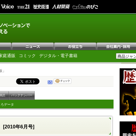
家庭通販
コミック
デジタル・電子書籍
板」
購読
バックナンバー
しろデータ
[2010年6月号]