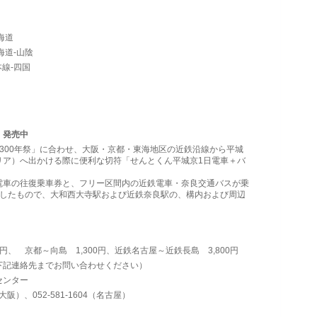
海道
道-山陰
線-四国
」発売中
300年祭」に合わせ、大阪・京都・東海地区の近鉄沿線から平城
リア）へ出かける際に便利な切符「せんとくん平城京1日電車＋バ
車の往復乗車券と、フリー区間内の近鉄電車・奈良交通バスが乗
トしたもので、大和西大寺駅および近鉄奈良駅の、構内および周辺
円、 京都～向島 1,300円、近鉄名古屋～近鉄長島 3,800円
下記連絡先までお問い合わせください）
センター
2-581-1604（名古屋）