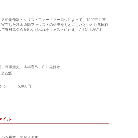
スの劇作家・クリストファー・マーロウによって、1592年に書
に実在した錬金術師ファウストの伝説をもとにしたといわれる同作
して野村萬斎ら多彩な顔ぶれをキャストに迎え、7月に上演され
美、長塚圭史、木場勝己、白井晃ほか
全22回
ンシート・5,000円
ァイル
イルを用意しております。