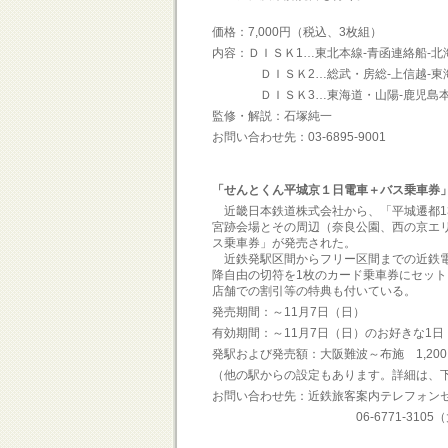
価格：7,000円（税込、3枚組）
内容：ＤＩＳＫ1…東北本線-青函連絡船-北
ＤＩＳＫ2…総武・房総-上信越-東海
ＤＩＳＫ3…東海道・山陽-鹿児島本
監修・解説：石塚純一
お問い合わせ先：03-6895-9001
「せんとくん平城京１日電車＋バス乗車券
近畿日本鉄道株式会社から、「平城遷都1
宮跡会場とその周辺（奈良公園、西の京エ
ス乗車券」が発売された。
近鉄発駅区間からフリー区間までの近鉄電
降自由の切符を1枚のカード乗車券にセッ
店舗での割引等の特典も付いている。
発売期間：～11月7日（日）
有効期間：～11月7日（日）のお好きな1日
発駅および発売額：大阪難波～布施 1,200
（他の駅からの設定もあります。詳細は、
お問い合わせ先：近鉄旅客案内テレフォン
06-6771-3105（大阪）、05