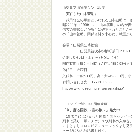
山梨県立博物館シンボル展
「実在した山本菅助」
武田信玄の軍師といわれる山本勘助は、確
昭和44年（1969）に「山本菅助」の名
信玄の書状などが新たに確認されたことか
の「山本菅助」関係資料を中心に、戦国か
会場：山梨県立博物館
山梨県笛吹市御坂町成田1501-1
会期：6月5日（土）～7月5日（月）
開館時間：9時～17時（入館は16時30分ま
休館日：火曜日
入館料：一般500円、高・大学生210円、小
お問い合わせ先：055-261-2631
http://www.museum.pref.yamanashi.jp/
コロンビア創立100周年企画
「今、蘇る国鉄 ～音の旅～」発売中
1970年代に始まった国鉄全国キャンペー
列車に乗り、駅アナウンスや列車の入線音
にまとまりコロンビアミュージックより発売
ページに及ぶ解説書も付く。