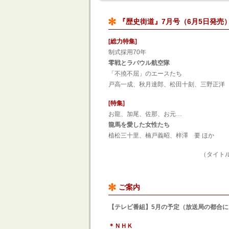
『歴史街道』7月号（6月5日発売
[総力特集]
制式採用70年
零戦とラバウル航空隊
「不撓不屈」のエースたち
戸高一成、秋月達郎、松田十刻、三野正洋
[特集]
お龍、加尾、佐那、お元…
龍馬を愛した女性たち
植松三十里、楠戸義昭、梓澤 要 ほか
（タイトル・筆者は一部変
ご案内
【テレビ番組】5月の予定（放送局の都合
＊ＮＨＫ