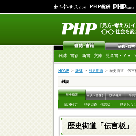
雑誌
書籍
新書
文庫
児童書・ＹＡ
HOME
雑誌
歴史街道
歴史街道「伝言
雑誌
歴史街道
目次（画像）
投稿募集
年間
戦国検定
歴史街道「伝言板」
歴史おも
歴史街道「伝言板」