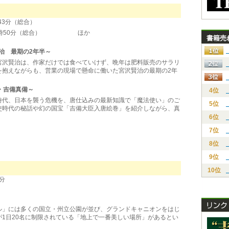
3分（総合）
～16時50分（総合） ほか
書籍売
治 最期の2年半～
沢賢治は、作家だけでは食べていけず、晩年は肥料販売のサラリ
を抱えながらも、営業の現場で懸命に働いた宮沢賢治の最期の2年
・吉備真備～
4位
代、日本を襲う危機を、唐仕込みの最新知識で「魔法使い」のご
5位
使時代の秘話や幻の国宝「吉備大臣入唐絵巻」を紹介しながら、真
6位
7位
8位
9位
10位
分
」には多くの国立・州立公園が並び、グランドキャニオンをはじ
1日20名に制限されている「地上で一番美しい場所」があるとい