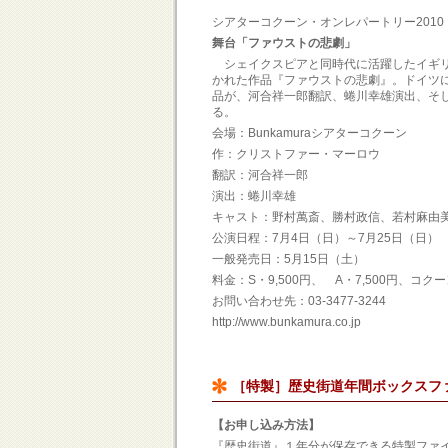
シアターコクーン・オンレパートリー2010
舞台「ファウストの悲劇」
シェイクスピアと同時代に活躍したイギリ
かれた作品『ファウストの悲劇』。ドイツ
品が、河合祥一郎翻訳、蜷川幸雄演出、そ
る。
会場：Bunkamuraシアターコクーン
作：クリストファー・マーロウ
翻訳：河合祥一郎
演出：蜷川幸雄
キャスト：野村萬斎、勝村政信、若村麻由
公演日程：7月4日（日）～7月25日（日） 
一般発売日：5月15日（土）
料金：S・9,500円、 A・7,500円、コクー
お問い合わせ先：03-3477-3244
http://www.bunkamura.co.jp
［特製］歴史街道年間ボックスフ
【お申し込み方法】
『歴史街道』１年分が保存できる特製ファ