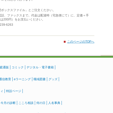
間ボックスファイル」とご注文ください。
電話、ファックスまで。代金は配達時（宅急便にて）に、定価＋手
は200円）をお支払いください。
39-6263
このページのTOPへ
庭通販
コミック
デジタル・電子書籍
通信教育
eラーニング
職域図書
グッズ
ティ
特設ページ
』今月の診断
こころ相談
何の日
人名事典