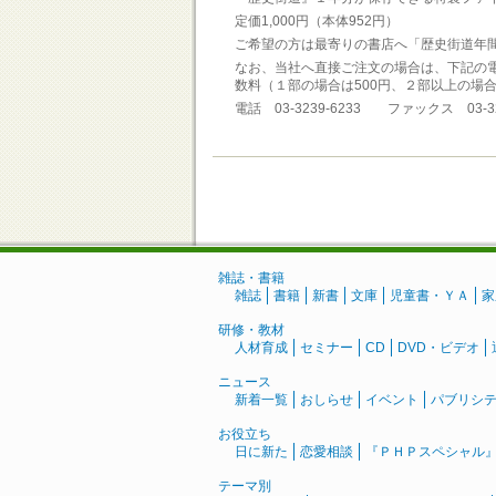
定価1,000円（本体952円）
ご希望の方は最寄りの書店へ「歴史街道年
なお、当社へ直接ご注文の場合は、下記の
数料（１部の場合は500円、２部以上の場合
電話 03-3239-6233 ファックス 03-32
雑誌・書籍
雑誌
書籍
新書
文庫
児童書・ＹＡ
家
研修・教材
人材育成
セミナー
CD
DVD・ビデオ
ニュース
新着一覧
おしらせ
イベント
パブリシ
お役立ち
日に新た
恋愛相談
『ＰＨＰスペシャル
テーマ別