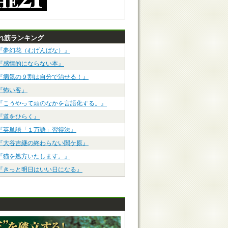
れ筋ランキング
『夢幻花（むげんばな）』
『感情的にならない本』
『病気の９割は自分で治せる！』
『怖い客』
『こうやって頭のなかを言語化する。』
『道をひらく』
『英単語「１万語」習得法』
『大谷吉継の終わらない関ケ原』
『猫を処方いたします。』
『きっと明日はいい日になる』