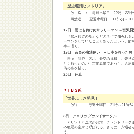
「歴史秘話ヒストリア」
放 送 ： 毎週水曜日 22時～22時4
再放送 ： 翌週水曜日 16時5分
12日 雨にも負けぬサラリーマン ～宮沢賢
『銀河鉄道の夜』などの名作で知られる宮
ーマンをしていたこともあったという。病
半を描く。
19日 奈良の魔法使い ～日本を救った男
疫病、飢饉、内乱、外交の危機…。奈良時
とく救ったのが、吉備真備であった。遺唐
備の姿を描く。
26日 休止
＊ＴＢＳ系
「世界ふしぎ発見！」
放送 ： 毎週土曜日 21時～21時54
8日 アメリカ グランドサークル
アリゾナとユタの州境「グランドサークル
め絶景の宝庫と呼ばれる。さらに、入場者が
う。