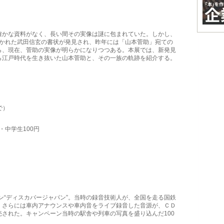
かな資料がなく、長い間その実像は謎に包まれていた。しかし、
が書かれた武田信玄の書状が発見され、昨年には「山本菅助」宛ての
ら、現在、菅助の実像が明らかになりつつある。本展では、新発見
ら江戸時代を生き抜いた山本菅助と、その一族の軌跡を紹介する。
で）
・中学生100円
ン“ディスカバージャパン”。当時の録音技術人が、全国を走る国鉄
、さらには車内アナウンスや車内音をライブ録音した音源が、ＣＤ
された。キャンペーン当時の駅舎や列車の写真を盛り込んだ100