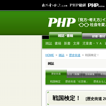
雑誌
書籍
新書
文庫
児童書・ＹＡ
HOME
雑誌
歴史街道
戦国検定！
雑誌
歴史街道
目次（画像）
投稿募集
年間
戦国検定
歴史街道「伝言板」
歴史おも
戦国検定！
[歴史街道 2