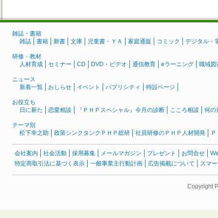
雑誌・書籍
雑誌
書籍
新書
文庫
児童書・ＹＡ
家庭通販
コミック
デジタル・
研修・教材
人材育成
セミナー
CD
DVD・ビデオ
通信教育
eラーニング
職域図
ニュース
新着一覧
おしらせ
イベント
パブリシティ
特設ページ
お役立ち
日に新た
恋愛相談
『ＰＨＰスペシャル』今月の診断
こころ相談
何の
テーマ別
松下幸之助
政策シンクタンクＰＨＰ総研
社員研修のＰＨＰ人材開発
Ｐ
会社案内
社会活動
採用募集
メールマガジン
プレゼント
お問合せ
W
特定商取引法に基づく表示
一般事業主行動計画
広告掲載について
スマー
Copyright 