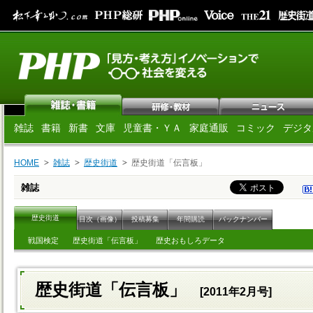
雑誌
書籍
新書
文庫
児童書・ＹＡ
家庭通販
コミック
デジタ
HOME
雑誌
歴史街道
歴史街道「伝言板」
雑誌
歴史街道
目次（画像）
投稿募集
年間購読
バックナンバー
戦国検定
歴史街道「伝言板」
歴史おもしろデータ
歴史街道「伝言板」
[2011年2月号]