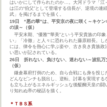
はいかにして作られたのか…。大河ドラマ「江
は江の“伯父”として登場する信長が、逆境の連
武」を掲げるまでを描く。
19日 “悪の華”は、平安京の夜に咲く～キケ
の涙～（仮）
平安末期、“優雅”“華美”という平安貴族の印
い」「冷徹」と人々に恐れられた藤原頼長。し
には、律令を熱心に学ぶ姿や、古き良き貴族政
い思いが記されている。
26日 折れない、負けない、迷わない～波乱万
（仮）
鎌倉幕府打倒のため、自ら合戦にも身を投じ
どんなピンチも脱出し、逆転、討幕を実現する
も立ち上がるエネルギッシュな後醍醐天皇の闘
り知れぬ帝の秘話を描く。
＊ＴＢＳ系