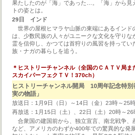
果たしたのが「海」であった…。「海」から見
トの姿とは。
29日 インド
世界の屋根ヒマラヤ山脈の東端にあるインド
は、少数民族の人々がユニークな文化を守りな
霊を信仰し、かつては首狩りの風習を持ってい
族・ナガの暮らしを追う。
＊ヒストリーチャンネル（全国のＣＡＴＶ局ま
スカイパーフェクＴＶ！370ch）
ヒストリーチャンネル開局 10周年記念特別番組
実の物語」
放送日：1月9日（日）～14日（金）23時～25
再放送：1月15日（土）、22日（土）20時～2
合衆国の建国前から、独立宣言、南北戦争、
など、アメリカのわずか400年での驚異的な発