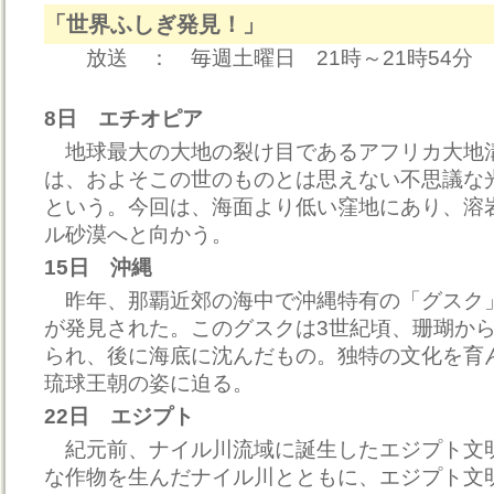
「世界ふしぎ発見！」
放送 ： 毎週土曜日 21時～21時54分
8日 エチオピア
地球最大の大地の裂け目であるアフリカ大地
は、およそこの世のものとは思えない不思議な
という。今回は、海面より低い窪地にあり、溶
ル砂漠へと向かう。
15日 沖縄
昨年、那覇近郊の海中で沖縄特有の「グスク
が発見された。このグスクは3世紀頃、珊瑚か
られ、後に海底に沈んだもの。独特の文化を育
琉球王朝の姿に迫る。
22日 エジプト
紀元前、ナイル川流域に誕生したエジプト文
な作物を生んだナイル川とともに、エジプト文