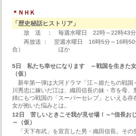
＊ＮＨＫ
「歴史秘話ヒストリア」
放 送 ： 毎週水曜日 22時～22時43
再放送 ： 翌週水曜日 16時5分～16時5
合） ほか
5日 私たち幸せになります ～戦国を生きた
（仮）
新年第一弾は大河ドラマ「江～姫たちの戦国
川秀忠に嫁いだ江は、織田信長の妹・市を母、
姉にもつ戦国の「スーパーセレブ」といえる存
女が抱いた悩みとは。
12日 苦しいときこそ我が見せ場！～“信長お
～（仮）
「天下布武」を宣言した男・織田信長。その