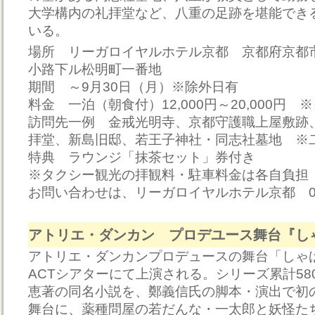
大学構内の礼拝堂など、八重の足跡を堪能でき
いる。
場所 リーガロイヤルホテル京都 京都府京都
小路下ル松明町一番地
期間 ～9月30日（月）※除外日有
料金 一泊（朝食付）12,000円～20,000円
訪問先一例 金戒光明寺、京都守護職上屋敷跡
拝堂、新島旧邸、若王子神社・同志社墓地 ※
特典 ラウンジ「抹茶セット」券付き
※タクシー観光の拝観料・駐車料金は各自負担
お問い合わせは、リーガロイヤルホテル京都 075-
アトリエ・ダンカン プロデユース舞台『し
アトリエ・ダンカンプロデュースの舞台「しゃ
ACTシアターにて上演される。シリーズ累計58
恵著の同名小説を、鄭義信氏の脚本・演出で初
舞台に、薬種問屋の若だんな・一太郎と妖怪た