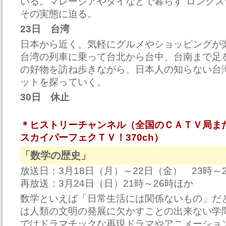
いる。マレーシアやタイなどで暮らす“ロングス
その実態に迫る。
23日 台湾
日本から近く、気軽にグルメやショッピングが
台湾の列車に乗って台北から台中、台南まで足
の好物を訪ね歩きながら、日本人の知らない台
ットを探っていく。
30日 休止
＊ヒストリーチャンネル（全国のＣＡＴＶ局ま
スカイパーフェクＴＶ！370ch）
「数学の歴史」
放送日：3月18日（月）～22日（金） 23時～
再放送：3月24日（日）21時～26時ほか
数学といえば「日常生活には関係ないもの」だ
は人類の文明の発展に欠かすことの出来ない学
ではドラマチックな再現ドラマやアニメーショ