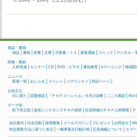
雑誌・書籍
雑誌
書籍
新書
文庫
児童書・ＹＡ
家庭通販
コミック
デジタル・
研修・教材
人材育成
セミナー
CD
DVD・ビデオ
通信教育
eラーニング
職域図
ニュース
新着一覧
おしらせ
イベント
パブリシティ
特設ページ
お役立ち
日に新た
恋愛相談
『ＰＨＰスペシャル』今月の診断
こころ相談
何の
テーマ別
松下幸之助
政策シンクタンクＰＨＰ総研
社員研修のＰＨＰ人材開発
Ｐ
会社案内
社会活動
採用募集
メールマガジン
プレゼント
お問合せ
W
特定商取引法に基づく表示
一般事業主行動計画
広告掲載について
スマー