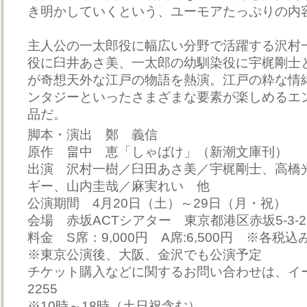
き明かしていくという、ユーモアたっぷりの内
主人公の一太郎役に幅広い分野で活躍する沢村
役に臼井あさ美、一太郎の幼馴染役に宇梶剛士
が奇想天外な江戸の物語を熱演。江戸の粋な情
ンタジーといったさまざまな要素が楽しめるエ
品だ。
脚本・演出 鄭 義信
原作 畠中 恵「しゃばけ」（新潮文庫刊）
出演 沢村一樹／臼田あさ美／宇梶剛士、高橋
ギー、山内圭哉／麻実れい 他
公演期間 4月20日（土）～29日（月・祝）
会場 赤坂ACTシアター 東京都港区赤坂5-3-
料金 S席：9,000円 A席:6,500円 ※各税
※東京公演後、大阪、金沢でも公演予定
チケット購入などに関するお問い合わせは、イープラ
2255
※10時～18時（土日祝含む）