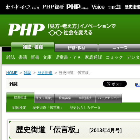
雑誌
書籍
新書
文庫
児童書・ＹＡ
家庭通販
コミック
デジタ
HOME
雑誌
歴史街道
歴史街道「伝言板」
雑誌
歴史街道
目次（画像）
投稿募集
年間購読
バックナンバー
戦国検定
歴史街道「伝言板」
歴史おもしろデータ
歴史街道「伝言板」
[2013年4月号]