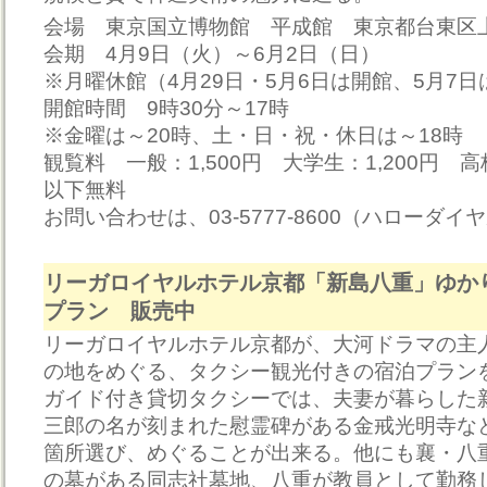
会場 東京国立博物館 平成館 東京都台東区上野
会期 4月9日（火）～6月2日（日）
※月曜休館（4月29日・5月6日は開館、5月7日
開館時間 9時30分～17時
※金曜は～20時、土・日・祝・休日は～18時
観覧料 一般：1,500円 大学生：1,200円 
以下無料
お問い合わせは、03-5777-8600（ハローダイ
リーガロイヤルホテル京都「新島八重」ゆか
プラン 販売中
リーガロイヤルホテル京都が、大河ドラマの主
の地をめぐる、タクシー観光付きの宿泊プラン
ガイド付き貸切タクシーでは、夫妻が暮らした
三郎の名が刻まれた慰霊碑がある金戒光明寺な
箇所選び、めぐることが出来る。他にも襄・八
の墓がある同志社墓地、八重が教員として勤務