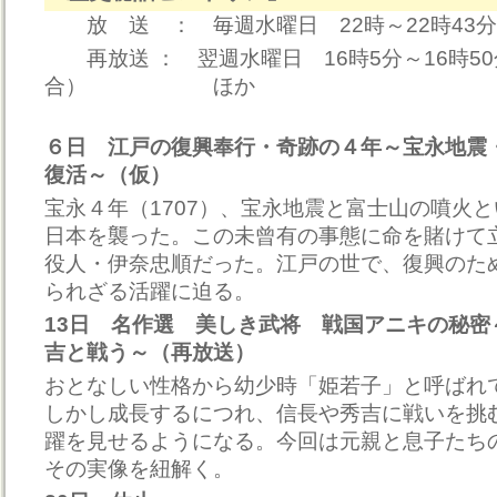
放 送 ： 毎週水曜日 22時～22時43
再放送 ： 翌週水曜日 16時5分～16時5
合） ほか
６日 江戸の復興奉行・奇跡の４年～宝永地震
復活～（仮）
宝永４年（1707）、宝永地震と富士山の噴火
日本を襲った。この未曾有の事態に命を賭けて
役人・伊奈忠順だった。江戸の世で、復興のた
られざる活躍に迫る。
13日 名作選 美しき武将 戦国アニキの秘密
吉と戦う～（再放送）
おとなしい性格から幼少時「姫若子」と呼ばれ
しかし成長するにつれ、信長や秀吉に戦いを挑
躍を見せるようになる。今回は元親と息子たち
その実像を紐解く。