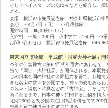
そしてベイスターズのあゆみなどを紹介し、横
どる。
会場 横浜都市発展記念館 神奈川県横浜市中区
会期 ～4月7日（日） ※月曜休館
開館時間 9時30分～17時
入館料 一般：300円 小中学生：150円 ※
お問い合わせは、横浜都市発展記念館 045-663-
東京国立博物館 平成館「国宝大神社展」開
今年の伊勢神宮の第62回式年遷宮にあわせて、
館で「国宝 大神社展」が開催される。本展覧
じめ日本全国の神社の全面協力を得て、各地で
きた名宝の数々を公開する。神々の姿をあらわ
の装束・調度・武具などの「古神宝」、そして
画に至るまで、日本の神々に関する宝物を幅広
化財160件と初公開の注目作品を併せて約200
規模と質で神道美術の魅力に迫る。