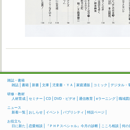
雑誌・書籍
雑誌
書籍
新書
文庫
児童書・ＹＡ
家庭通販
コミック
デジタル・
研修・教材
人材育成
セミナー
CD
DVD・ビデオ
通信教育
eラーニング
職域図
ニュース
新着一覧
おしらせ
イベント
パブリシティ
特設ページ
お役立ち
日に新た
恋愛相談
『ＰＨＰスペシャル』今月の診断
こころ相談
何の