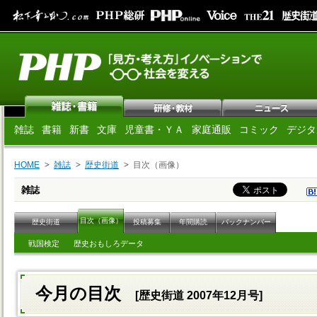
雑誌
書籍
新書
文庫
児童書・ＹＡ
家庭通販
コミック
デジタ
HOME
雑誌
歴史街道
目次（画像）
雑誌
目次（画像）
歴史街道
投稿募集
年間購読
バックナンバー
戦国検定
歴史おもしろデータ
今月の目次
[歴史街道 2007年12月号]