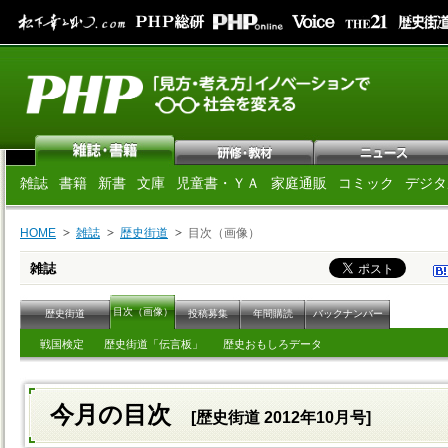
雑誌
書籍
新書
文庫
児童書・ＹＡ
家庭通販
コミック
デジタ
HOME
雑誌
歴史街道
目次（画像）
雑誌
目次（画像）
歴史街道
投稿募集
年間購読
バックナンバー
戦国検定
歴史街道「伝言板」
歴史おもしろデータ
今月の目次
[歴史街道 2012年10月号]