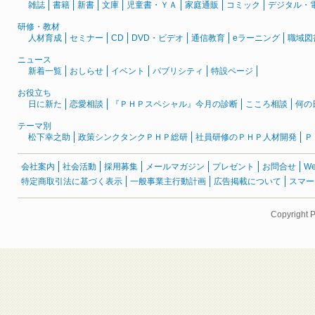
雑誌
書籍
新書
文庫
児童書・ＹＡ
家庭通販
コミック
デジタル・
研修・教材
人材育成
セミナー
CD
DVD・ビデオ
通信教育
eラーニング
職域図
ニュース
新着一覧
おしらせ
イベント
パブリシティ
特設ページ
お役立ち
日に新た
恋愛相談
『ＰＨＰスペシャル』今月の診断
こころ相談
何の
テーマ別
松下幸之助
政策シンクタンクＰＨＰ総研
社員研修のＰＨＰ人材開発
Ｐ
会社案内
社会活動
採用募集
メールマガジン
プレゼント
お問合せ
W
特定商取引法に基づく表示
一般事業主行動計画
広告掲載について
スマー
Copyright 