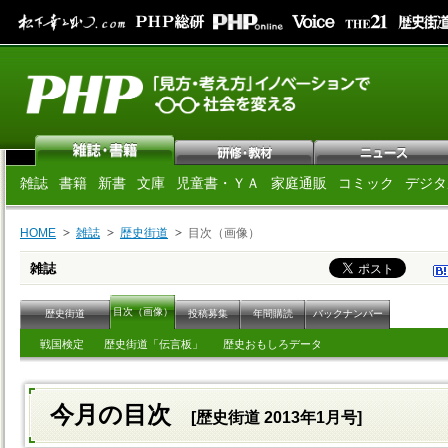
雑誌
書籍
新書
文庫
児童書・ＹＡ
家庭通販
コミック
デジタ
HOME
雑誌
歴史街道
目次（画像）
雑誌
目次（画像）
歴史街道
投稿募集
年間購読
バックナンバー
戦国検定
歴史街道「伝言板」
歴史おもしろデータ
今月の目次
[歴史街道 2013年1月号]