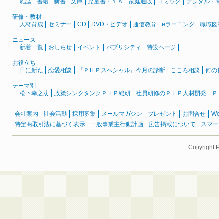
雑誌
書籍
新書
文庫
児童書・ＹＡ
家庭通販
コミック
デジタル・
研修・教材
人材育成
セミナー
CD
DVD・ビデオ
通信教育
eラーニング
職域図
ニュース
新着一覧
おしらせ
イベント
パブリシティ
特設ページ
お役立ち
日に新た
恋愛相談
『ＰＨＰスペシャル』今月の診断
こころ相談
何の
テーマ別
松下幸之助
政策シンクタンクＰＨＰ総研
社員研修のＰＨＰ人材開発
Ｐ
会社案内
社会活動
採用募集
メールマガジン
プレゼント
お問合せ
W
特定商取引法に基づく表示
一般事業主行動計画
広告掲載について
スマー
Copyright 