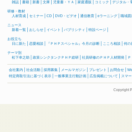
雑誌
書籍
新書
文庫
児童書・ＹＡ
家庭通販
コミック
デジタル・
研修・教材
人材育成
セミナー
CD
DVD・ビデオ
通信教育
eラーニング
職域図
ニュース
新着一覧
おしらせ
イベント
パブリシティ
特設ページ
お役立ち
日に新た
恋愛相談
『ＰＨＰスペシャル』今月の診断
こころ相談
何の
テーマ別
松下幸之助
政策シンクタンクＰＨＰ総研
社員研修のＰＨＰ人材開発
Ｐ
会社案内
社会活動
採用募集
メールマガジン
プレゼント
お問合せ
W
特定商取引法に基づく表示
一般事業主行動計画
広告掲載について
スマー
Copyright 