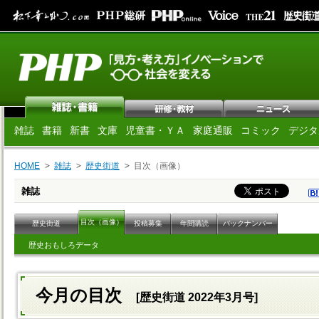
雑誌
書籍
新書
文庫
児童書・ＹＡ
家庭通販
コミック
デジタ
HOME
雑誌
歴史街道
目次（画像）
雑誌
目次（画像）
歴史街道
投稿募集
年間購読
バックナンバー
歴史おもしろデータ
今月の目次
[歴史街道 2022年3月号]