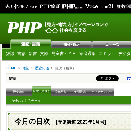
雑誌
書籍
新書
文庫
児童書・ＹＡ
家庭通販
コミック
デジタ
HOME
雑誌
歴史街道
目次（画像）
雑誌
目次（画像）
歴史街道
投稿募集
年間購読
バックナンバー
歴史おもしろデータ
今月の目次
[歴史街道 2023年1月号]