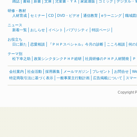
雑誌
書籍
新書
文庫
児童書・ＹＡ
家庭通販
コミック
デジタル・
研修・教材
人材育成
セミナー
CD
DVD・ビデオ
通信教育
eラーニング
職域図
ニュース
新着一覧
おしらせ
イベント
パブリシティ
特設ページ
お役立ち
日に新た
恋愛相談
『ＰＨＰスペシャル』今月の診断
こころ相談
何の
テーマ別
松下幸之助
政策シンクタンクＰＨＰ総研
社員研修のＰＨＰ人材開発
Ｐ
会社案内
社会活動
採用募集
メールマガジン
プレゼント
お問合せ
W
特定商取引法に基づく表示
一般事業主行動計画
広告掲載について
スマー
Copyright 