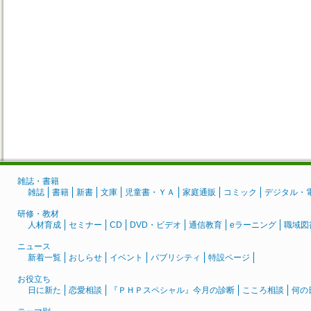
雑誌・書籍
雑誌
書籍
新書
文庫
児童書・ＹＡ
家庭通販
コミック
デジタル・
研修・教材
人材育成
セミナー
CD
DVD・ビデオ
通信教育
eラーニング
職域図
ニュース
新着一覧
おしらせ
イベント
パブリシティ
特設ページ
お役立ち
日に新た
恋愛相談
『ＰＨＰスペシャル』今月の診断
こころ相談
何の