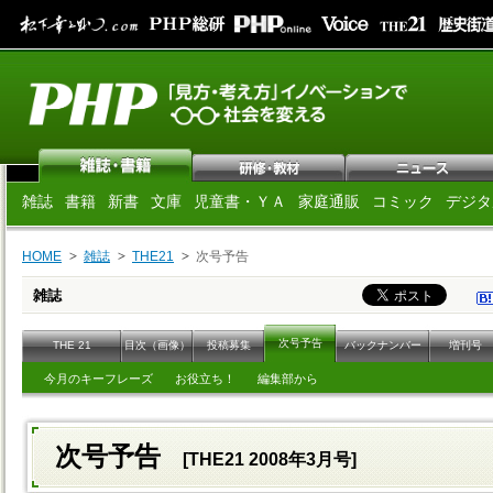
雑誌
書籍
新書
文庫
児童書・ＹＡ
家庭通販
コミック
デジタ
HOME
雑誌
THE21
次号予告
雑誌
次号予告
THE 21
目次（画像）
投稿募集
バックナンバー
増刊号
今月のキーフレーズ
お役立ち！
編集部から
次号予告
[THE21 2008年3月号]