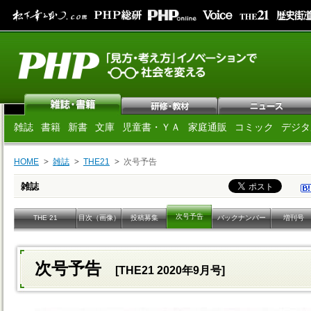
雑誌
書籍
新書
文庫
児童書・ＹＡ
家庭通販
コミック
デジタ
HOME
雑誌
THE21
次号予告
雑誌
次号予告
THE 21
目次（画像）
投稿募集
バックナンバー
増刊号
次号予告
[THE21 2020年9月号]