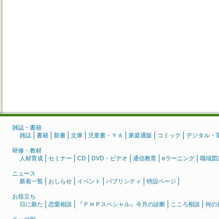
雑誌・書籍
雑誌
書籍
新書
文庫
児童書・ＹＡ
家庭通販
コミック
デジタル・
研修・教材
人材育成
セミナー
CD
DVD・ビデオ
通信教育
eラーニング
職域図
ニュース
新着一覧
おしらせ
イベント
パブリシティ
特設ページ
お役立ち
日に新た
恋愛相談
『ＰＨＰスペシャル』今月の診断
こころ相談
何の