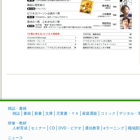
雑誌・書籍
雑誌
書籍
新書
文庫
児童書・ＹＡ
家庭通販
コミック
デジタル・
研修・教材
人材育成
セミナー
CD
DVD・ビデオ
通信教育
eラーニング
職域図
ニュース