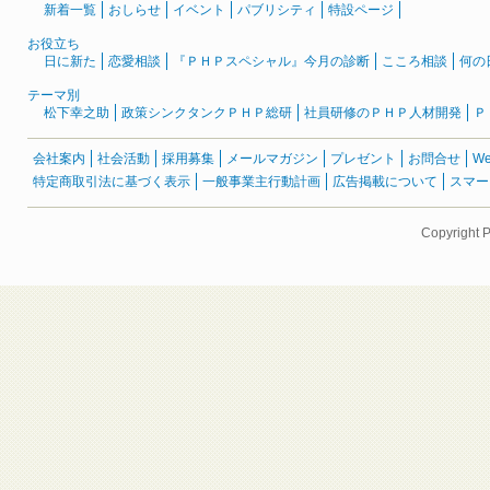
新着一覧
おしらせ
イベント
パブリシティ
特設ページ
お役立ち
日に新た
恋愛相談
『ＰＨＰスペシャル』今月の診断
こころ相談
何の
テーマ別
松下幸之助
政策シンクタンクＰＨＰ総研
社員研修のＰＨＰ人材開発
Ｐ
会社案内
社会活動
採用募集
メールマガジン
プレゼント
お問合せ
W
特定商取引法に基づく表示
一般事業主行動計画
広告掲載について
スマー
Copyright 