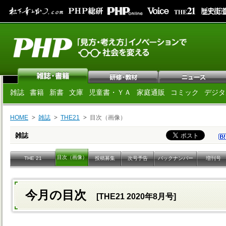
雑誌
書籍
新書
文庫
児童書・ＹＡ
家庭通販
コミック
デジタ
HOME
雑誌
THE21
目次（画像）
雑誌
目次（画像）
THE 21
投稿募集
次号予告
バックナンバー
増刊号
今月の目次
[THE21 2020年8月号]