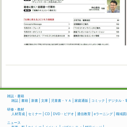
雑誌・書籍
雑誌
書籍
新書
文庫
児童書・ＹＡ
家庭通販
コミック
デジタル・
研修・教材
人材育成
セミナー
CD
DVD・ビデオ
通信教育
eラーニング
職域図
ニュース