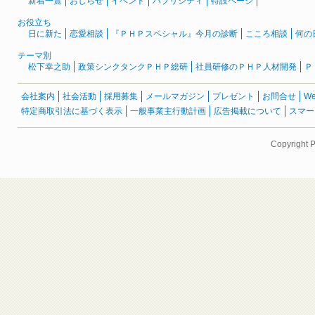
新着一覧
おしらせ
イベント
パブリシティ
特設ページ
お役立ち
日に新た
恋愛相談
『ＰＨＰスペシャル』今月の診断
こころ相談
何の
テーマ別
松下幸之助
政策シンクタンクＰＨＰ総研
社員研修のＰＨＰ人材開発
Ｐ
会社案内
社会活動
採用募集
メールマガジン
プレゼント
お問合せ
W
特定商取引法に基づく表示
一般事業主行動計画
広告掲載について
スマー
Copyright 