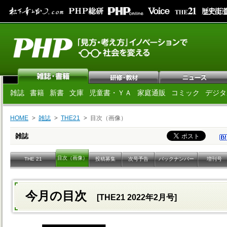
雑誌
書籍
新書
文庫
児童書・ＹＡ
家庭通販
コミック
デジタ
HOME
雑誌
THE21
目次（画像）
雑誌
目次（画像）
THE 21
投稿募集
次号予告
バックナンバー
増刊号
今月の目次
[THE21 2022年2月号]