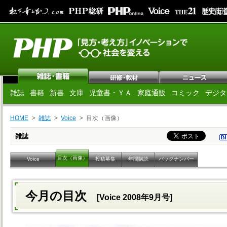
雑誌
書籍
新書
文庫
児童書・ＹＡ
家庭通販
コミック
デジタ
HOME
雑誌
Voice
目次（画像）
雑誌
目次（画像）
Voice
投稿募集
年間購読
バックナンバー
今月の目次
[Voice 2008年9月号]