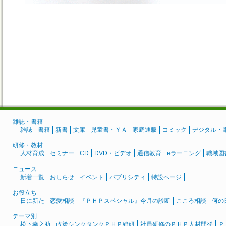
雑誌・書籍
雑誌
書籍
新書
文庫
児童書・ＹＡ
家庭通販
コミック
デジタル・
研修・教材
人材育成
セミナー
CD
DVD・ビデオ
通信教育
eラーニング
職域図
ニュース
新着一覧
おしらせ
イベント
パブリシティ
特設ページ
お役立ち
日に新た
恋愛相談
『ＰＨＰスペシャル』今月の診断
こころ相談
何の
テーマ別
松下幸之助
政策シンクタンクＰＨＰ総研
社員研修のＰＨＰ人材開発
Ｐ