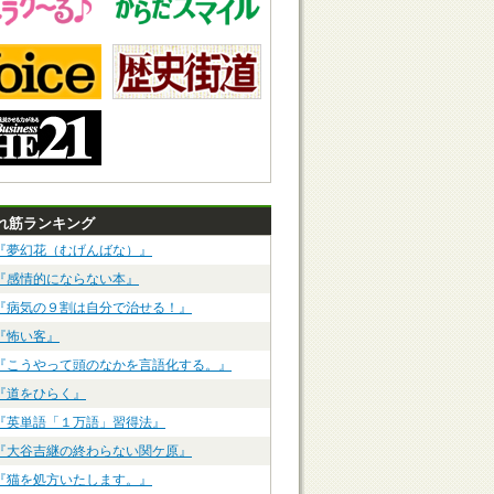
れ筋ランキング
『夢幻花（むげんばな）』
『感情的にならない本』
『病気の９割は自分で治せる！』
『怖い客』
『こうやって頭のなかを言語化する。』
『道をひらく』
『英単語「１万語」習得法』
『大谷吉継の終わらない関ケ原』
『猫を処方いたします。』