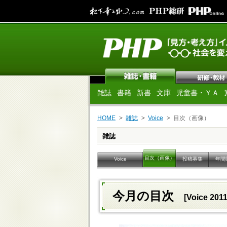
雑誌
書籍
新書
文庫
児童書・ＹＡ
HOME
雑誌
Voice
目次（画像）
雑誌
目次（画像）
Voice
投稿募集
年間
今月の目次
[Voice 20