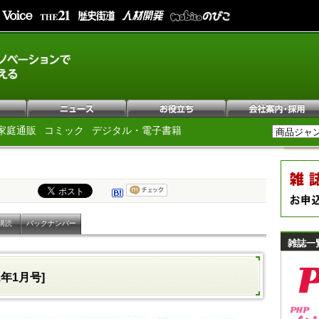
家庭通販
コミック
デジタル・電子書籍
購読
バックナンバー
雑誌一
11年1月号]