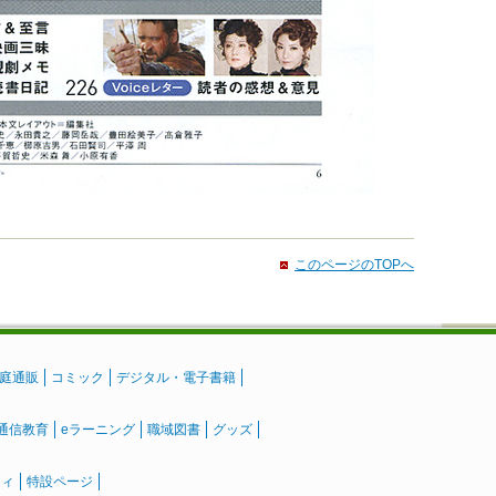
このページのTOPへ
庭通販
コミック
デジタル・電子書籍
通信教育
eラーニング
職域図書
グッズ
ティ
特設ページ