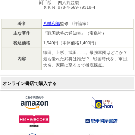
四六判並製
判 型
978-4-569-79318-4
ＩＳＢＮ
著者
八幡和郎
監修 《評論家》
主な著作
『戦国武将の通知表』（宝島社）
税込価格
1,540円（本体価格1,400円）
織田、上杉、武田……。最強軍団はどこか？
内容
最も優れた武将は誰だ!? 戦国時代を、軍団、
大名、家臣に至るまで徹底採点。
オンライン書店で購入する