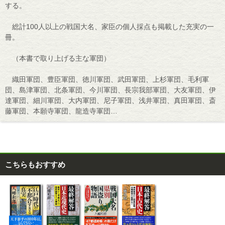
する。
総計100人以上の戦国大名、家臣の個人採点も掲載した充実の一
冊。
（本書で取り上げる主な軍団）
織田軍団、豊臣軍団、徳川軍団、武田軍団、上杉軍団、毛利軍
団、島津軍団、北条軍団、今川軍団、長宗我部軍団、大友軍団、伊
達軍団、細川軍団、大内軍団、尼子軍団、浅井軍団、真田軍団、斎
藤軍団、本願寺軍団、龍造寺軍団…
こちらもおすすめ