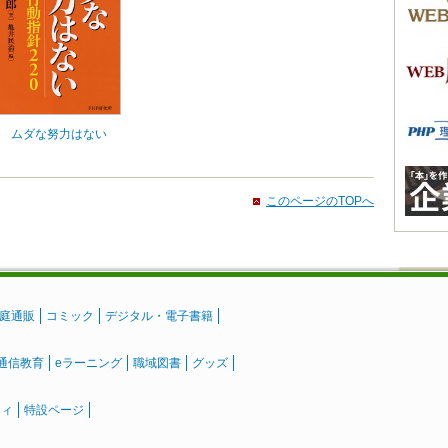
ムダな努力はない
このページのTOPへ
庭通販
コミック
デジタル・電子書籍
通信教育
eラーニング
職域図書
グッズ
ティ
特設ページ