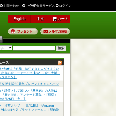
お問合わせ
myPHP会員サービス
ログイン
English
中文
カート
プレゼント
メルマガ登録
ュース
淳×大﨑洋『結局、熱狂できる人がうまくい
』出版記念トークライブ【8/21（金）大阪・
ッジサロン】
P研究所 創設80周年プレゼントキャンペーン
っと評価されてほしい『三国志』の人物は
】『歴史街道』アンケート募集中【締切：
6年8月25日（火）】
マ「社畜人ヤブ―」8月1日よりAmazon
me Videoほか各プラットフォームにて配信決