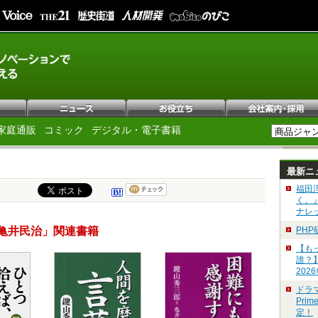
家庭通販
コミック
デジタル・電子書籍
最新ニ
福田
く。
ナレ
亀井民治」関連書籍
PH
【も
誰？
202
ドラ
Pri
定！