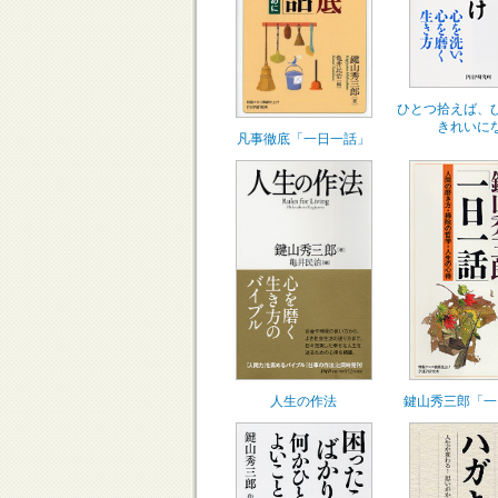
ひとつ拾えば、
きれいに
凡事徹底「一日一話」
人生の作法
鍵山秀三郎「一