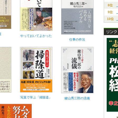
8位
9位
10位
道
やっておいてよかった
仕事の作法
写真で学ぶ「掃除道」
鍵山秀三郎の流儀