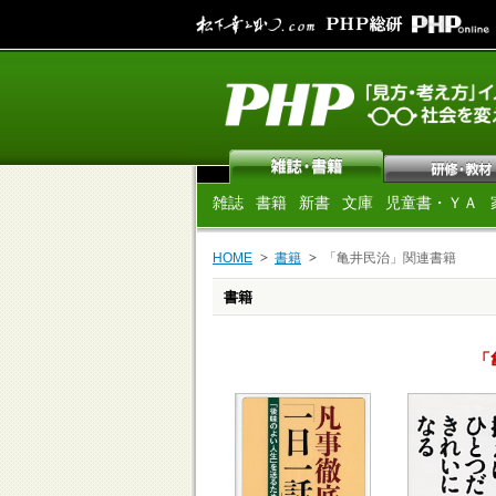
雑誌
書籍
新書
文庫
児童書・ＹＡ
HOME
書籍
「亀井民治」関連書籍
書籍
「