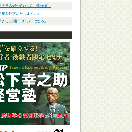
『大谷吉継の終わらない関ケ原』
『猫を処方いたします。』
『きっと明日はいい日になる』