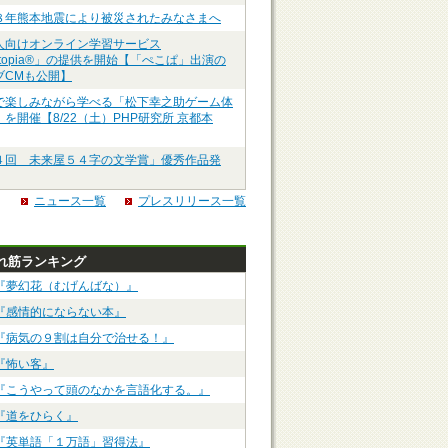
８年熊本地震により被災されたみなさまへ
人向けオンライン学習サービス
ztopia®」の提供を開始【「ぺこぱ」出演の
ブCMも公開】
で楽しみながら学べる「松下幸之助ゲーム体
を開催【8/22（土）PHP研究所 京都本
４回 未来屋５４字の文学賞」優秀作品発
ニュース一覧
プレスリリース一覧
れ筋ランキング
『夢幻花（むげんばな）』
『感情的にならない本』
『病気の９割は自分で治せる！』
『怖い客』
『こうやって頭のなかを言語化する。』
『道をひらく』
『英単語「１万語」習得法』