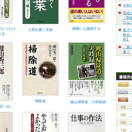
令和
社会
「Bi
ウェ
困難にも感謝する
ひとつだけ
人間を磨く言葉
親子
なる
験会」
部】
「第
表！
書籍売
掃除道
「鍵山掃除道」の実践録
日一話」
4位
5位
6位
7位