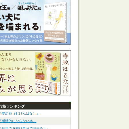
れ筋ランキング
『夢幻花（むげんばな）』
『感情的にならない本』
『病気の９割は自分で治せる！』