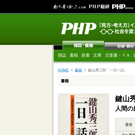
雑誌
書籍
新書
文庫
児童書・ＹＡ
HOME
書籍
鍵山秀三郎「一日一話」
書籍
鍵山
人間の
著者