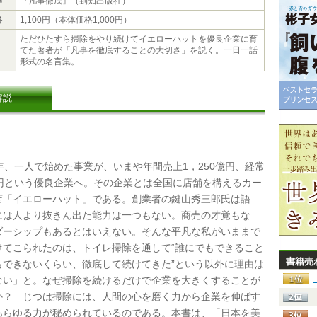
作
『凡事徹底』（到知出版社）
格
1,100円（本体価格1,000円）
ただひたすら掃除をやり続けてイエローハットを優良企業に育
てた著者が「凡事を徹底することの大切さ」を説く。一日一話
形式の名言集。
解説
年、一人で始めた事業が、いまや年間売上1，250億円、経常
億円という優良企業へ。その企業とは全国に店舗を構えるカー
店「イエローハット」である。創業者の鍵山秀三郎氏は語
には人より抜きん出た能力は一つもない。商売の才覚もな
ダーシップもあるとはいえない。そんな平凡な私がいままで
けてこられたのは、トイレ掃除を通して“誰にでもできること
書籍売
もできないくらい、徹底して続けてきた”という以外に理由は
ない」と。なぜ掃除を続けるだけで企業を大きくすることが
か？ じつは掃除には、人間の心を磨く力から企業を伸ばす
あらゆる力が秘められているのである。本書は、「日本を美