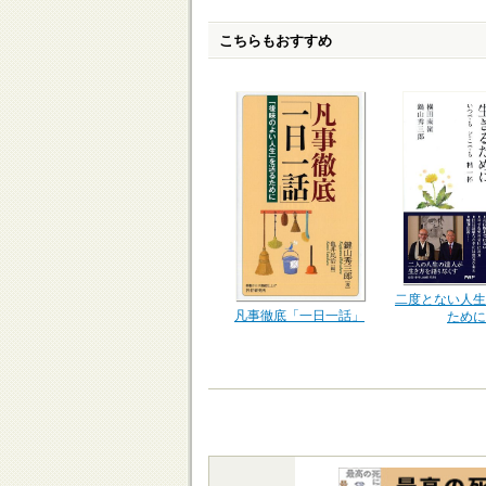
こちらもおすすめ
二度とない人生
凡事徹底「一日一話」
ために