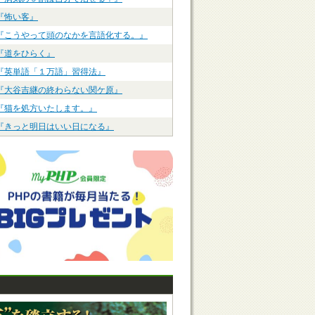
『怖い客』
『こうやって頭のなかを言語化する。』
『道をひらく』
『英単語「１万語」習得法』
『大谷吉継の終わらない関ケ原』
『猫を処方いたします。』
『きっと明日はいい日になる』