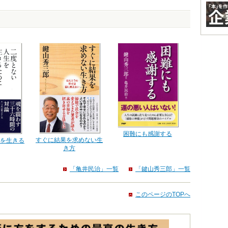
困難にも感謝する
すぐに結果を求めない生
を生きる
き方
「亀井民治」一覧
「鍵山秀三郎」一覧
このページのTOPへ