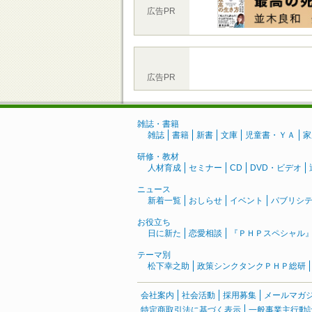
広告PR
広告PR
雑誌・書籍
雑誌
書籍
新書
文庫
児童書・ＹＡ
家
研修・教材
人材育成
セミナー
CD
DVD・ビデオ
ニュース
新着一覧
おしらせ
イベント
パブリシ
お役立ち
日に新た
恋愛相談
『ＰＨＰスペシャル
テーマ別
松下幸之助
政策シンクタンクＰＨＰ総研
会社案内
社会活動
採用募集
メールマガ
特定商取引法に基づく表示
一般事業主行動