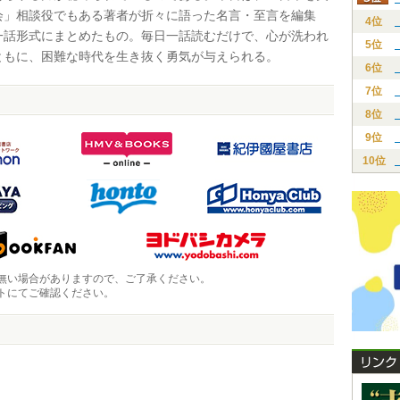
会」相談役でもある著者が折々に語った名言・至言を編集
4位
一話形式にまとめたもの。毎日一話読むだけで、心が洗われ
5位
ともに、困難な時代を生き抜く勇気が与えられる。
6位
7位
8位
9位
10位
無い場合がありますので、ご了承ください。
トにてご確認ください。