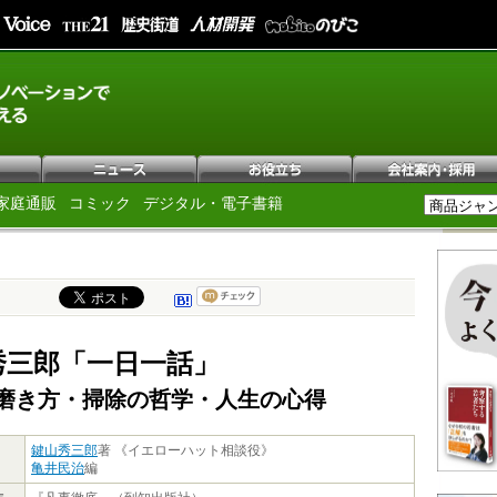
家庭通販
コミック
デジタル・電子書籍
秀三郎「一日一話」
磨き方・掃除の哲学・人生の心得
鍵山秀三郎
著 《イエローハット相談役》
亀井民治
編