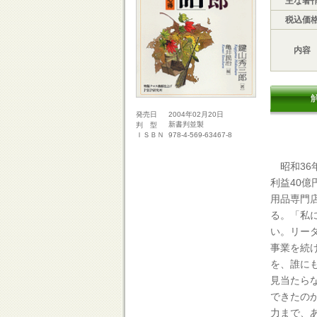
主な著
税込価
内容
2004年02月20日
発売日
新書判並製
判 型
978-4-569-63467-8
ＩＳＢＮ
昭和36
利益40
用品専門
る。「私
い。リー
事業を続
を、誰に
見当たら
できたの
力まで、