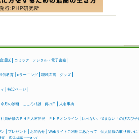
庭通販
コミック
デジタル・電子書籍
通信教育
eラーニング
職域図書
グッズ
ティ
特設ページ
』今月の診断
こころ相談
何の日
人名事典
社員研修のＰＨＰ人材開発
ＰＨＰオンライン
比べない、悩まない「のびのび子育て
ジン
プレゼント
お問合せ
Webサイトご利用にあたって
個人情報の取り扱いに
計画
広告掲載について