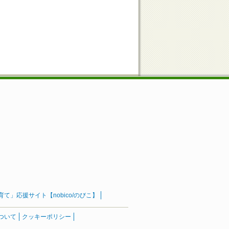
」応援サイト【nobico/のびこ】
ついて
クッキーポリシー