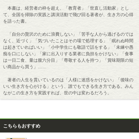
本書は、経営者の枠を超え、「教育者」「世直し活動家」とし
て、全国を掃除の実践と講演活動で飛び回る著者が、生き方の心得
を語った書。
「自分の贅沢のために浪費しない」「苦手な人から逃げるのでは
なく、近づく」「気づいたことはその場で処理する」「眠れぬ時間
は起きていればいい」「小中学生にも敬語で話をする」「未練や愚
痴を口にしない」「家に出入りする業者に負担をかけない」「食事
は一日二食、量は腹六分目」「尊敬する人を持つ」「賞味期限の短
い商品から買う」……
著者の人生を貫いているのは「人様に迷惑をかけない」「後味の
いい生き方を心がける」という、誰でもできる生き方である。みん
ながこの生き方を実践すれば、世の中は変わるだろう。
こちらもおすすめ