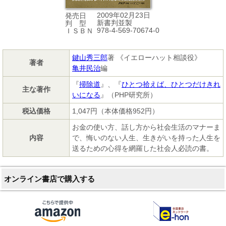
2009年02月23日
発売日
新書判並製
判 型
978-4-569-70674-0
ＩＳＢＮ
鍵山秀三郎
著 《イエローハット相談役》
著者
亀井民治
編
『
掃除道
』、『
ひとつ拾えば、ひとつだけきれ
主な著作
いになる
』（PHP研究所）
税込価格
1,047円（本体価格952円）
お金の使い方、話し方から社会生活のマナーま
内容
で、悔いのない人生、生きがいを持った人生を
送るための心得を網羅した社会人必読の書。
オンライン書店で購入する