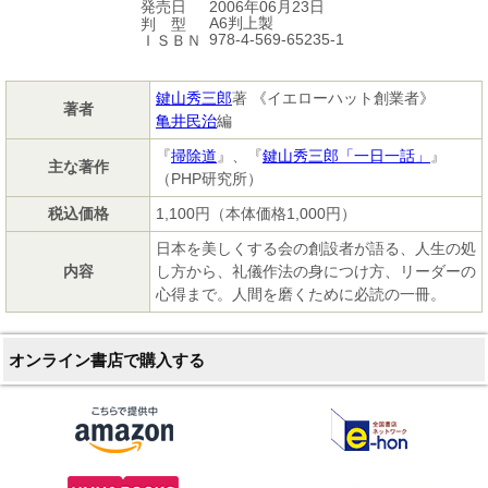
2006年06月23日
発売日
A6判上製
判 型
978-4-569-65235-1
ＩＳＢＮ
鍵山秀三郎
著 《イエローハット創業者》
著者
亀井民治
編
『
掃除道
』、『
鍵山秀三郎「一日一話」
』
主な著作
（PHP研究所）
税込価格
1,100円（本体価格1,000円）
日本を美しくする会の創設者が語る、人生の処
内容
し方から、礼儀作法の身につけ方、リーダーの
心得まで。人間を磨くために必読の一冊。
オンライン書店で購入する