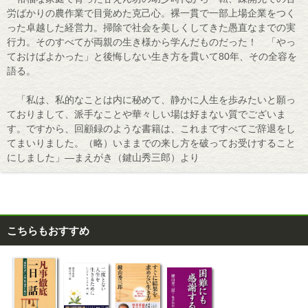
労ばかりの農作業で目覚めた克己心。裸一貫で一部上場企業をつく
った卓越した経営力。掃除で社会を美しくしてきた愚直なまでの実
行力。そのすべてが両親の生き様から学んだものだった！ 「やっ
ておけばよかった」と後悔しない生き方を貫いて80年、その全容を
語る。
「私は、私的なことは内に秘めて、静かに人生を歩みたいと願っ
ておりまして、派手なことや華々しい場は好まない質でございま
す。ですから、回顧録のような書籍は、これまですべてご辞退をし
てまいりました。（略）いままでの来し方を破ってお受けすること
にしました」―まえがき（鍵山秀三郎）より
こちらもおすすめ