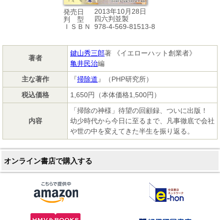
2013年10月28日
発売日
四六判並製
判 型
978-4-569-81513-8
ＩＳＢＮ
鍵山秀三郎
著 《イエローハット創業者》
著者
亀井民治
編
主な著作
『
掃除道
』（PHP研究所）
税込価格
1,650円（本体価格1,500円）
「掃除の神様」待望の回顧録、ついに出版！
内容
幼少時代から今日に至るまで、凡事徹底で会社
や世の中を変えてきた半生を振り返る。
オンライン書店で購入する