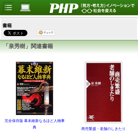
書籍
「泉秀樹」関連書籍
完全保存版 幕末維新なるほど人物事
典
商売繁盛・老舗のしきたり