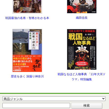
織田信長
戦国最強の名将・智将がわかる本
戦国なるほど人物事典 「11年大河ド
歴史を歩く 深掘り神奈川
ラマ」特別編集