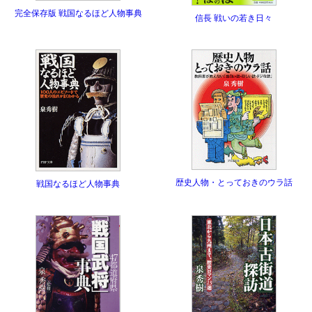
完全保存版 戦国なるほど人物事典
信長 戦いの若き日々
歴史人物・とっておきのウラ話
戦国なるほど人物事典