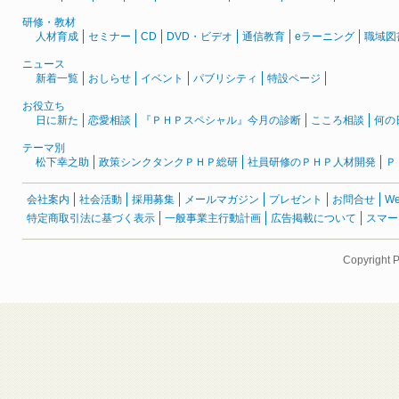
研修・教材
人材育成
セミナー
CD
DVD・ビデオ
通信教育
eラーニング
職域図
ニュース
新着一覧
おしらせ
イベント
パブリシティ
特設ページ
お役立ち
日に新た
恋愛相談
『ＰＨＰスペシャル』今月の診断
こころ相談
何の
テーマ別
松下幸之助
政策シンクタンクＰＨＰ総研
社員研修のＰＨＰ人材開発
Ｐ
会社案内
社会活動
採用募集
メールマガジン
プレゼント
お問合せ
W
特定商取引法に基づく表示
一般事業主行動計画
広告掲載について
スマー
Copyright 