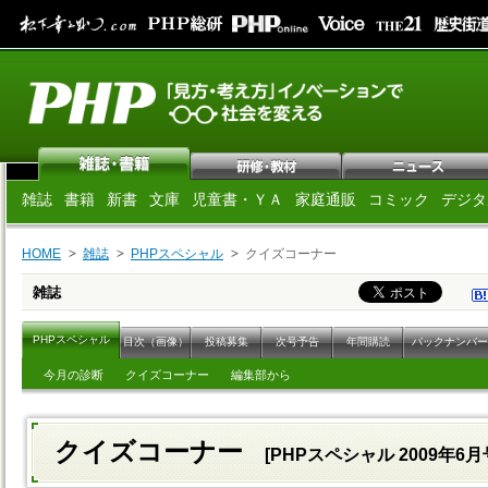
雑誌
書籍
新書
文庫
児童書・ＹＡ
家庭通販
コミック
デジタ
HOME
雑誌
PHPスペシャル
クイズコーナー
雑誌
PHPスペシャル
目次（画像）
投稿募集
次号予告
年間購読
バックナンバー
今月の診断
クイズコーナー
編集部から
クイズコーナー
[PHPスペシャル 2009年6月