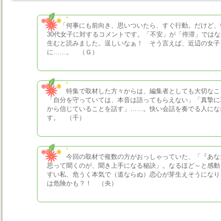
「何事にも前向き、思いついたら、すぐ行動。だけど、
30代女子に対するコメントです。「不安」が「停滞」では
生むと読みました。逞しいなぁ！ そう言えば、近辺の女子
に……。 （Ｇ）
特集で取材した方々からは、編集者としても大切なこ
「自分を守っていては、本音は語ってもらえない」「真摯に
から信じていることを話す」……。快い会話を奏でる人にな
す。 （千）
今回の取材で複数の方がおっしゃっていた、「『あな
思って聞くのが、聞き上手になる秘訣」。なるほど～と感動
すい私、危うく本気で（道ならぬ）恋心が芽生えそうになり
は危険かも？！ （央）