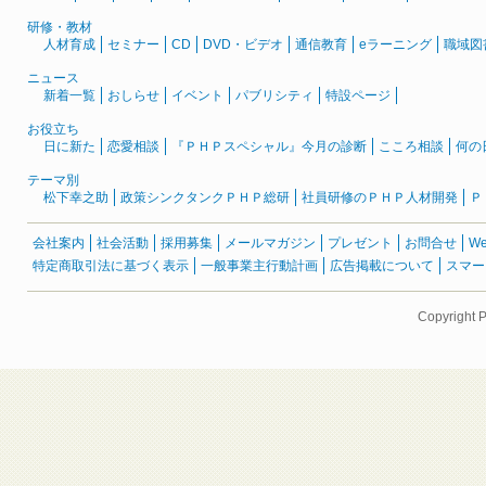
研修・教材
人材育成
セミナー
CD
DVD・ビデオ
通信教育
eラーニング
職域図
ニュース
新着一覧
おしらせ
イベント
パブリシティ
特設ページ
お役立ち
日に新た
恋愛相談
『ＰＨＰスペシャル』今月の診断
こころ相談
何の
テーマ別
松下幸之助
政策シンクタンクＰＨＰ総研
社員研修のＰＨＰ人材開発
Ｐ
会社案内
社会活動
採用募集
メールマガジン
プレゼント
お問合せ
W
特定商取引法に基づく表示
一般事業主行動計画
広告掲載について
スマー
Copyright 