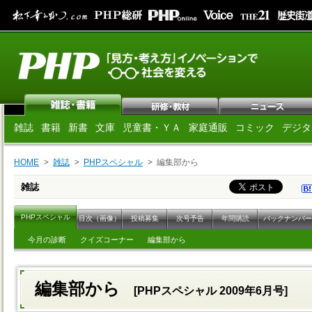
雑誌
書籍
新書
文庫
児童書・ＹＡ
家庭通販
コミック
デジタ
HOME
雑誌
PHPスペシャル
編集部から
雑誌
PHPスペシャル
目次（画像）
投稿募集
次号予告
年間購読
バックナンバー
今月の診断
クイズコーナー
編集部から
編集部から
[PHPスペシャル 2009年6月号]