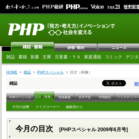
雑誌
書籍
新書
文庫
児童書・ＹＡ
家庭通販
コミック
デジタ
HOME
雑誌
PHPスペシャル
目次（画像）
雑誌
目次（画像）
PHPスペシャル
投稿募集
次号予告
年間購読
バックナンバー
今月の診断
クイズコーナー
編集部から
今月の目次
[PHPスペシャル 2009年6月号]