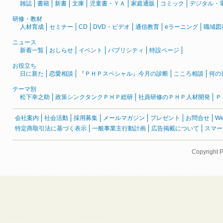
雑誌
書籍
新書
文庫
児童書・ＹＡ
家庭通販
コミック
デジタル・
研修・教材
人材育成
セミナー
CD
DVD・ビデオ
通信教育
eラーニング
職域図
ニュース
新着一覧
おしらせ
イベント
パブリシティ
特設ページ
お役立ち
日に新た
恋愛相談
『ＰＨＰスペシャル』今月の診断
こころ相談
何の
テーマ別
松下幸之助
政策シンクタンクＰＨＰ総研
社員研修のＰＨＰ人材開発
Ｐ
会社案内
社会活動
採用募集
メールマガジン
プレゼント
お問合せ
W
特定商取引法に基づく表示
一般事業主行動計画
広告掲載について
スマー
Copyright 