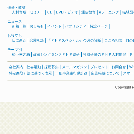
研修・教材
人材育成
セミナー
CD
DVD・ビデオ
通信教育
eラーニング
職域図
ニュース
新着一覧
おしらせ
イベント
パブリシティ
特設ページ
お役立ち
日に新た
恋愛相談
『ＰＨＰスペシャル』今月の診断
こころ相談
何の
テーマ別
松下幸之助
政策シンクタンクＰＨＰ総研
社員研修のＰＨＰ人材開発
Ｐ
会社案内
社会活動
採用募集
メールマガジン
プレゼント
お問合せ
W
特定商取引法に基づく表示
一般事業主行動計画
広告掲載について
スマー
Copyright 