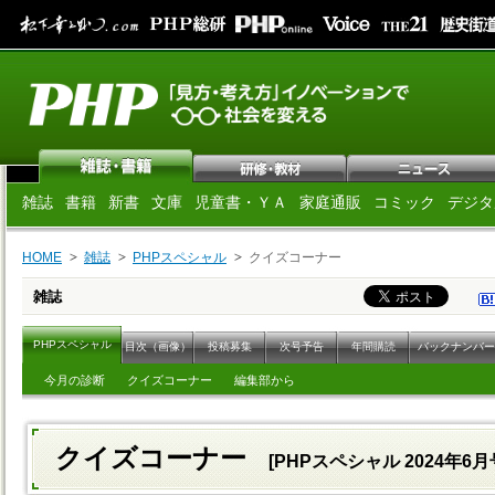
雑誌
書籍
新書
文庫
児童書・ＹＡ
家庭通販
コミック
デジタ
HOME
雑誌
PHPスペシャル
クイズコーナー
雑誌
PHPスペシャル
目次（画像）
投稿募集
次号予告
年間購読
バックナンバー
今月の診断
クイズコーナー
編集部から
クイズコーナー
[PHPスペシャル 2024年6月