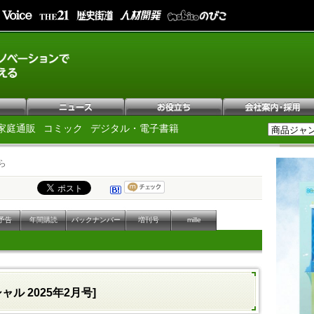
家庭通販
コミック
デジタル・電子書籍
ら
予告
年間購読
バックナンバー
増刊号
mille
ャル 2025年2月号]