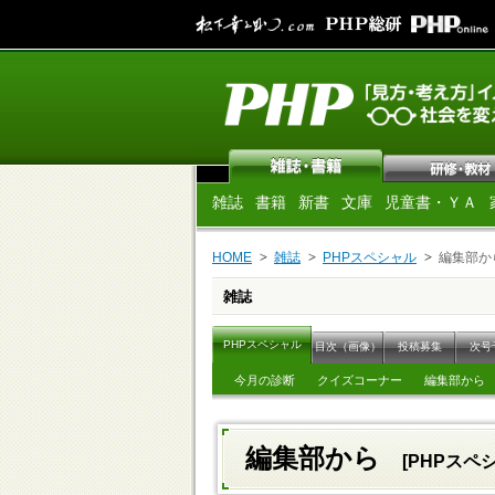
雑誌
書籍
新書
文庫
児童書・ＹＡ
HOME
雑誌
PHPスペシャル
編集部か
雑誌
PHPスペシャル
目次（画像）
投稿募集
次号
今月の診断
クイズコーナー
編集部から
編集部から
[PHPスペシ