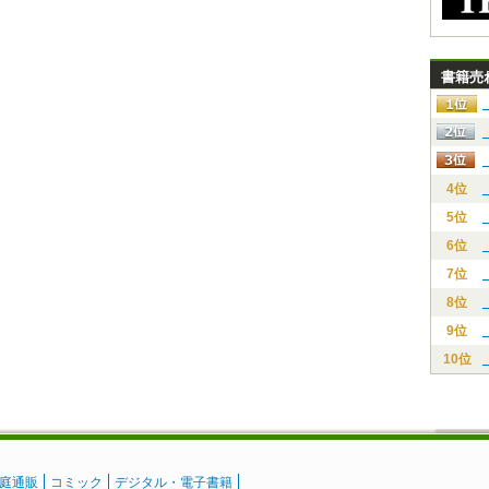
書籍売
4位
5位
6位
7位
8位
9位
10位
庭通販
コミック
デジタル・電子書籍