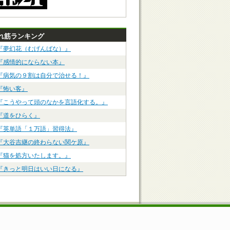
れ筋ランキング
『夢幻花（むげんばな）』
『感情的にならない本』
『病気の９割は自分で治せる！』
『怖い客』
『こうやって頭のなかを言語化する。』
『道をひらく』
『英単語「１万語」習得法』
『大谷吉継の終わらない関ケ原』
『猫を処方いたします。』
『きっと明日はいい日になる』