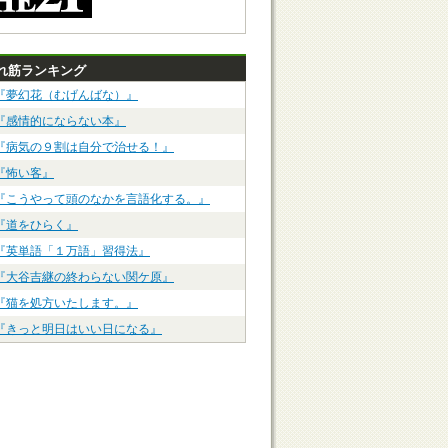
れ筋ランキング
『夢幻花（むげんばな）』
『感情的にならない本』
『病気の９割は自分で治せる！』
『怖い客』
『こうやって頭のなかを言語化する。』
『道をひらく』
『英単語「１万語」習得法』
『大谷吉継の終わらない関ケ原』
『猫を処方いたします。』
『きっと明日はいい日になる』