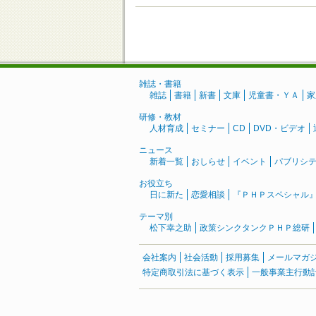
雑誌・書籍
雑誌
書籍
新書
文庫
児童書・ＹＡ
家
研修・教材
人材育成
セミナー
CD
DVD・ビデオ
ニュース
新着一覧
おしらせ
イベント
パブリシ
お役立ち
日に新た
恋愛相談
『ＰＨＰスペシャル
テーマ別
松下幸之助
政策シンクタンクＰＨＰ総研
会社案内
社会活動
採用募集
メールマガ
特定商取引法に基づく表示
一般事業主行動