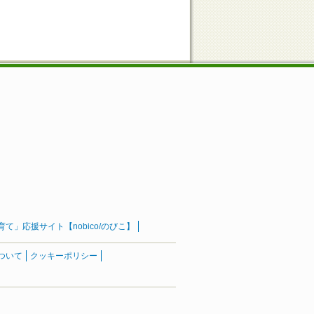
」応援サイト【nobico/のびこ】
ついて
クッキーポリシー