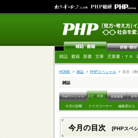
雑誌
書籍
新書
文庫
児童書・ＹＡ
HOME
雑誌
PHPスペシャル
目次（画
雑誌
目次（画像）
PHPスペシャル
投稿募集
次号
今月の診断
クイズコーナー
編集部から
今月の目次
[PHPスペシ