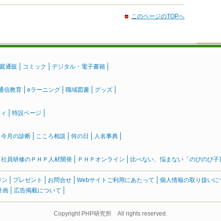
このページのTOPへ
庭通販
コミック
デジタル・電子書籍
通信教育
eラーニング
職域図書
グッズ
ティ
特設ページ
』今月の診断
こころ相談
何の日
人名事典
社員研修のＰＨＰ人材開発
ＰＨＰオンライン
比べない、悩まない「のびのび子育て
ジン
プレゼント
お問合せ
Webサイトご利用にあたって
個人情報の取り扱いに
計画
広告掲載について
Copyright PHP研究所 All rights reserved.