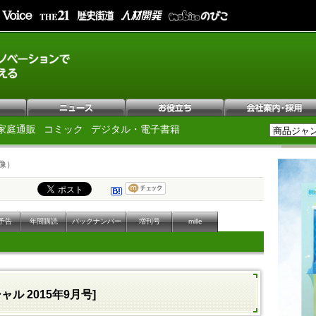
家庭通販
コミック
デジタル・電子書籍
像）
予告
年間購読
バックナンバー
増刊号
mille
ャル 2015年9月号]