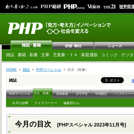
雑誌
書籍
新書
文庫
児童書・ＹＡ
家庭通販
コミック
デジタ
HOME
雑誌
PHPスペシャル
目次（画像）
雑誌
目次（画像）
PHPスペシャル
投稿募集
次号予告
年間購読
バックナンバー
今月の診断
クイズコーナー
編集部から
今月の目次
[PHPスペシャル 2023年11月号]