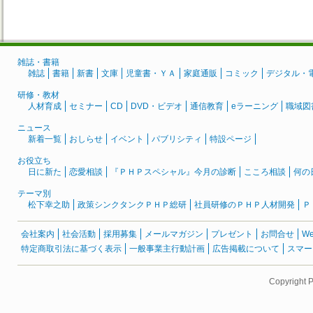
雑誌・書籍
雑誌
書籍
新書
文庫
児童書・ＹＡ
家庭通販
コミック
デジタル・
研修・教材
人材育成
セミナー
CD
DVD・ビデオ
通信教育
eラーニング
職域図
ニュース
新着一覧
おしらせ
イベント
パブリシティ
特設ページ
お役立ち
日に新た
恋愛相談
『ＰＨＰスペシャル』今月の診断
こころ相談
何の
テーマ別
松下幸之助
政策シンクタンクＰＨＰ総研
社員研修のＰＨＰ人材開発
Ｐ
会社案内
社会活動
採用募集
メールマガジン
プレゼント
お問合せ
W
特定商取引法に基づく表示
一般事業主行動計画
広告掲載について
スマー
Copyright 