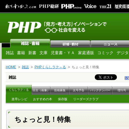
雑誌
書籍
新書
文庫
児童書・ＹＡ
家庭通販
コミック
デジタ
HOME
雑誌
PHPくらしラク～る
ちょっと見！特集
雑誌
くらしラク～る
目次（画像）
投稿募集
次号予告
バックナンバー
増刊号
楽早レシピ
おすすめの本
保存版
リーダーズクラブ
ちょっと見！特集