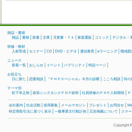
雑誌・書籍
雑誌
書籍
新書
文庫
児童書・ＹＡ
家庭通販
コミック
デジタル・
研修・教材
人材育成
セミナー
CD
DVD・ビデオ
通信教育
eラーニング
職域図
ニュース
新着一覧
おしらせ
イベント
パブリシティ
特設ページ
お役立ち
日に新た
恋愛相談
『ＰＨＰスペシャル』今月の診断
こころ相談
何の
テーマ別
松下幸之助
政策シンクタンクＰＨＰ総研
社員研修のＰＨＰ人材開発
Ｐ
会社案内
社会活動
採用募集
メールマガジン
プレゼント
お問合せ
W
特定商取引法に基づく表示
一般事業主行動計画
広告掲載について
スマー
Copyright 