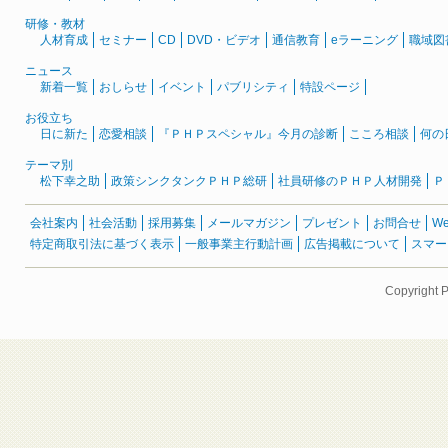
研修・教材
人材育成
セミナー
CD
DVD・ビデオ
通信教育
eラーニング
職域図
ニュース
新着一覧
おしらせ
イベント
パブリシティ
特設ページ
お役立ち
日に新た
恋愛相談
『ＰＨＰスペシャル』今月の診断
こころ相談
何の
テーマ別
松下幸之助
政策シンクタンクＰＨＰ総研
社員研修のＰＨＰ人材開発
Ｐ
会社案内
社会活動
採用募集
メールマガジン
プレゼント
お問合せ
W
特定商取引法に基づく表示
一般事業主行動計画
広告掲載について
スマー
Copyright 