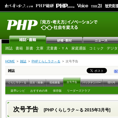
雑誌
書籍
新書
文庫
児童書・ＹＡ
家庭通販
コミック
デジタ
HOME
雑誌
PHPくらしラク～る
次号予告
雑誌
次号予告
くらしラク～る
目次（画像）
投稿募集
バックナンバー
増刊号
楽早レシピ
おすすめの本
保存版
リーダーズクラブ
次号予告
[PHPくらしラク～る 2015年3月号]